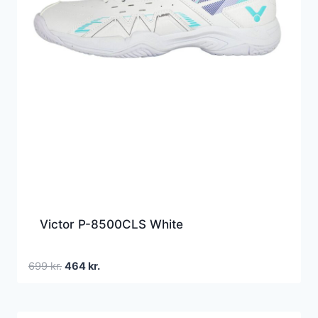
Victor P-8500CLS White
Den
Den
699
kr.
464
kr.
oprindelige
aktuelle
pris
pris
var:
er: