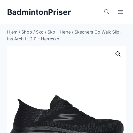
Fortsæt
BadmintonPriser
til
indhold
Hjem
/
Shop
/
Sko
/
Sko - Herre
/
Skechers Go Walk Slip-
Ins Arch fit 2.0 – Herresko