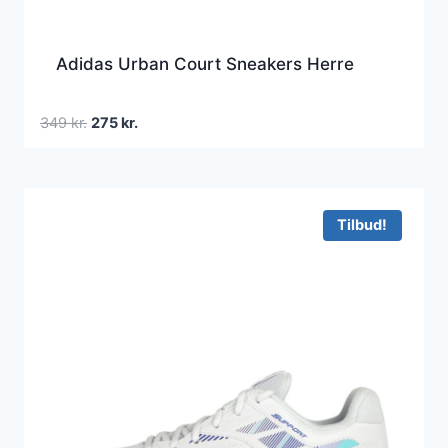
Adidas Urban Court Sneakers Herre
Den
Den
349
kr.
275
kr.
oprindelige
aktuelle
pris
pris
var:
er:
349 kr..
275 kr..
Tilbud!