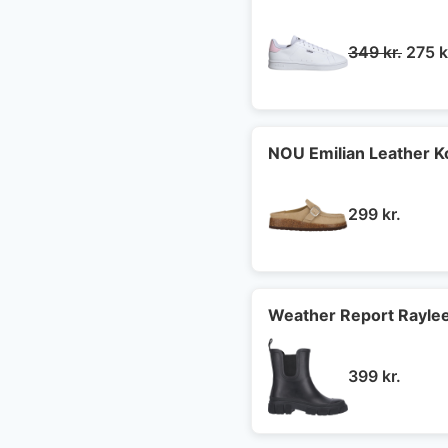
Den
349
kr.
275
k
oprin
pris
var:
349 k
NOU Emilian Leather 
299
kr.
Weather Report Rayle
399
kr.