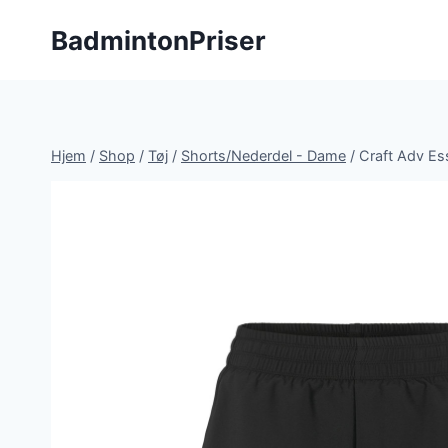
Fortsæt
BadmintonPriser
til
indhold
Hjem
/
Shop
/
Tøj
/
Shorts/Nederdel - Dame
/
Craft Adv Es