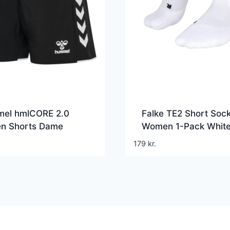
el hmlCORE 2.0
Falke TE2 Short Soc
n Shorts Dame
Women 1-Pack Whit
179
kr.