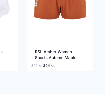
ks
RSL Amber Women
e
Shorts Autumn Maple
Den
Den
349
kr.
244
kr.
oprindelige
aktuelle
pris
pris
var:
er:
349 kr..
244 kr..