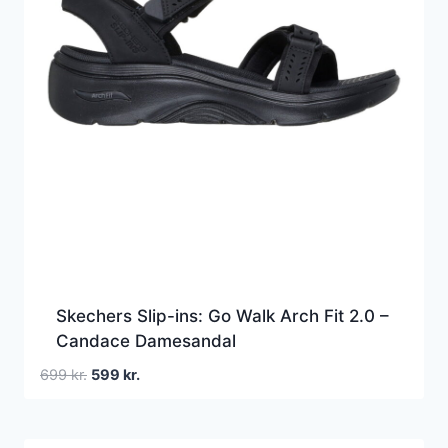
Skechers Slip-ins: Go Walk Arch Fit 2.0 –
Candace Damesandal
Den
Den
699
kr.
599
kr.
oprindelige
aktuelle
pris
pris
var:
er: