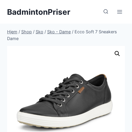
Fortsæt
BadmintonPriser
til
indhold
Hjem
/
Shop
/
Sko
/
Sko - Dame
/
Ecco Soft 7 Sneakers
Dame