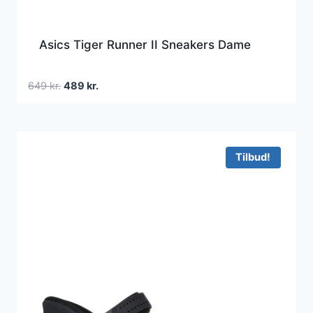
Asics Tiger Runner II Sneakers Dame
Den
Den
649
kr.
489
kr.
oprindelige
aktuelle
pris
pris
var:
er:
649 kr..
489 kr..
Tilbud!