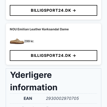
oprindelige
aktuelle
pris
pris
BILLIGSPORT24.DK →
var:
er:
599 kr..
549 kr..
NOU Emilian Leather Korksandal Dame
299
kr.
BILLIGSPORT24.DK →
Yderligere
information
EAN
2930002970705