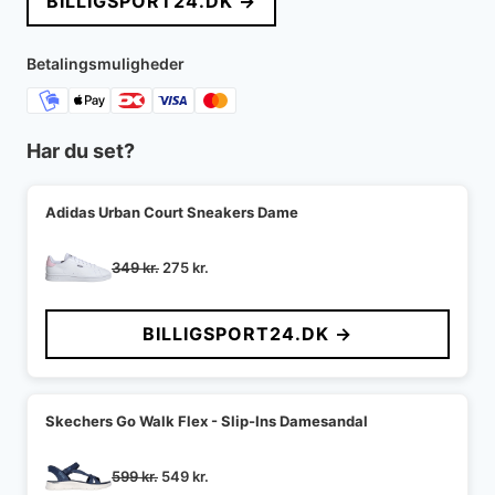
BILLIGSPORT24.DK →
Betalingsmuligheder
Har du set?
Adidas Urban Court Sneakers Dame
Den
Den
349
kr.
275
kr.
oprindelige
aktuelle
pris
pris
BILLIGSPORT24.DK →
var:
er:
349 kr..
275 kr..
Skechers Go Walk Flex - Slip-Ins Damesandal
Den
Den
599
kr.
549
kr.