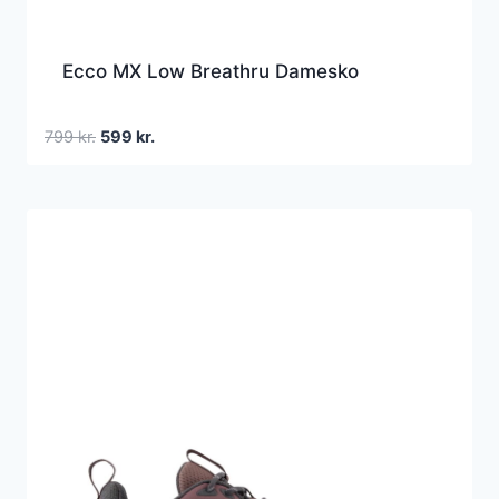
Ecco MX Low Breathru Damesko
Den
Den
799
kr.
599
kr.
oprindelige
aktuelle
pris
pris
var:
er:
799 kr..
599 kr..