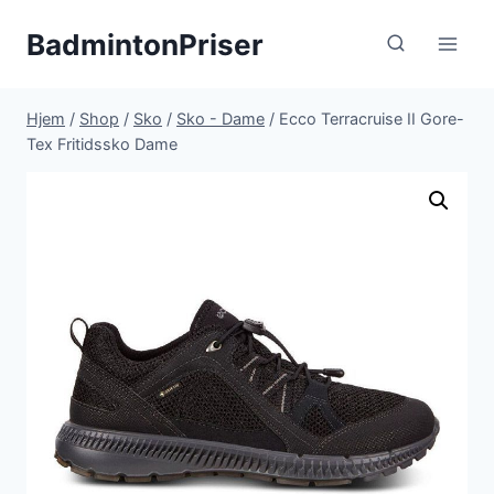
Fortsæt
BadmintonPriser
til
indhold
Hjem
/
Shop
/
Sko
/
Sko - Dame
/
Ecco Terracruise II Gore-
Tex Fritidssko Dame