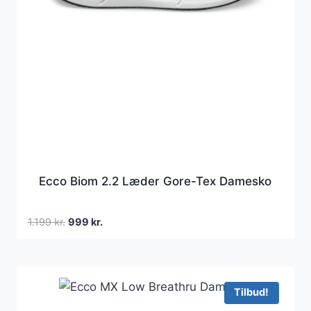
Ecco Biom 2.2 Læder Gore-Tex Damesko
Den
Den
1.199
kr.
999
kr.
oprindelige
aktuelle
pris
pris
var:
er:
1.199 kr..
999 kr..
Tilbud!