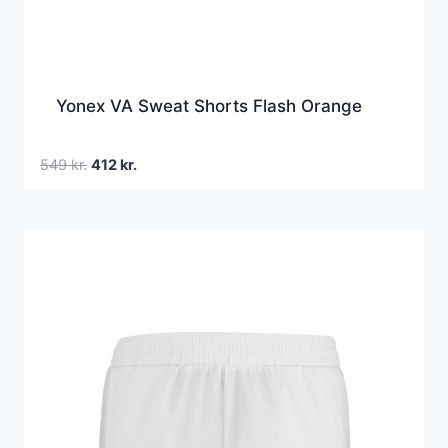
Yonex VA Sweat Shorts Flash Orange
Den
Den
549
kr.
412
kr.
oprindelige
aktuelle
pris
pris
var:
er:
549 kr..
412 kr..