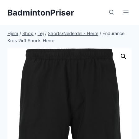
Fortsæt
BadmintonPriser
til
indhold
Hjem
/
Shop
/
Tøj
/
Shorts/Nederdel - Herre
/
Endurance
Kros 2in1 Shorts Herre