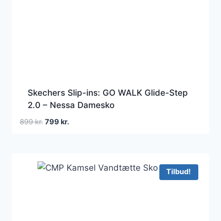
Skechers Slip-ins: GO WALK Glide-Step
2.0 – Nessa Damesko
Den
Den
899
kr.
799
kr.
oprindelige
aktuelle
pris
pris
var:
er:
899 kr..
799 kr..
Tilbud!