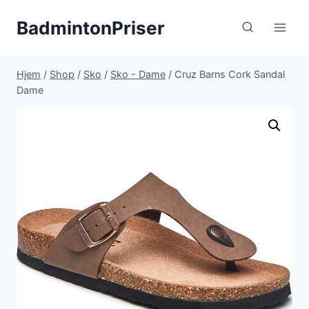
Fortsæt
BadmintonPriser
til
indhold
Hjem
/
Shop
/
Sko
/
Sko - Dame
/
Cruz Barns Cork Sandal
Dame