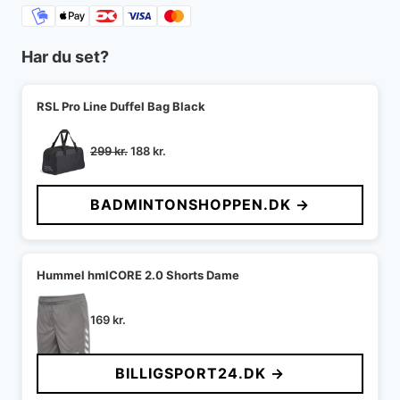
Har du set?
RSL Pro Line Duffel Bag Black
Den
Den
299
kr.
188
kr.
oprindelige
aktuelle
pris
pris
BADMINTONSHOPPEN.DK →
var:
er:
299 kr..
188 kr..
Hummel hmlCORE 2.0 Shorts Dame
169
kr.
BILLIGSPORT24.DK →