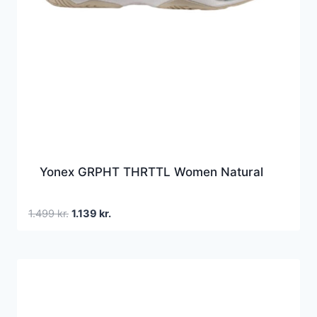
Yonex GRPHT THRTTL Women Natural
Den
Den
1.499
kr.
1.139
kr.
oprindelige
aktuelle
pris
pris
var:
er:
1.499 kr..
1.139 kr..