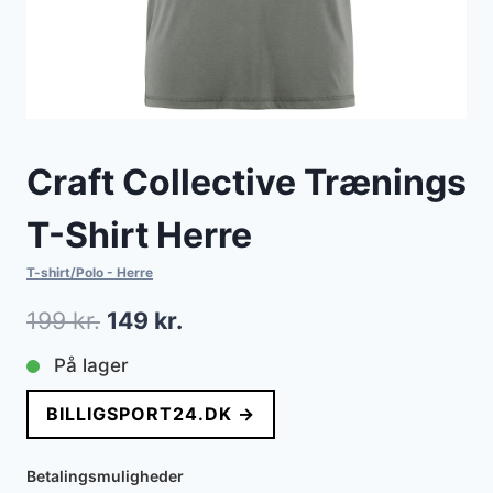
Craft Collective Trænings
T-Shirt Herre
T-shirt/Polo - Herre
Den
Den
199
kr.
149
kr.
oprindelige
aktuelle
På lager
pris
pris
BILLIGSPORT24.DK →
var:
er:
199 kr..
149 kr..
Betalingsmuligheder