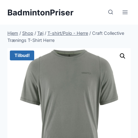
Fortsæt
BadmintonPriser
til
indhold
Hjem
/
Shop
/
Tøj
/
T-shirt/Polo - Herre
/
Craft Collective
Trænings T-Shirt Herre
Tilbud!