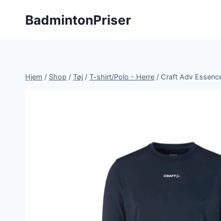
Fortsæt
BadmintonPriser
til
indhold
Hjem
/
Shop
/
Tøj
/
T-shirt/Polo - Herre
/
Craft Adv Essenc