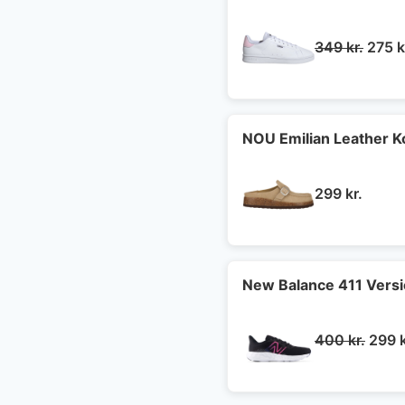
Den
349
kr.
275
k
oprin
pris
var:
349 k
NOU Emilian Leather 
299
kr.
New Balance 411 Vers
Den
400
kr.
299
oprin
pris