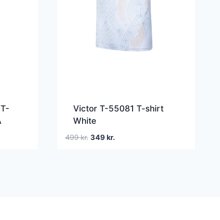
T-
Victor T-55081 T-shirt
Â
White
Den
Den
499
kr.
349
kr.
oprindelige
aktuelle
pris
pris
var:
er:
499 kr..
349 kr..