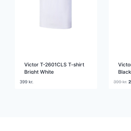
Victor T-2601CLS T-shirt
Victo
Bright White
Black
D
399
kr.
399
kr.
o
p
v
3