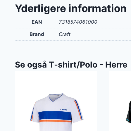
var:
Yderligere information
400 k
EAN
7318574061000
Brand
Craft
Se også T-shirt/Polo - Herre