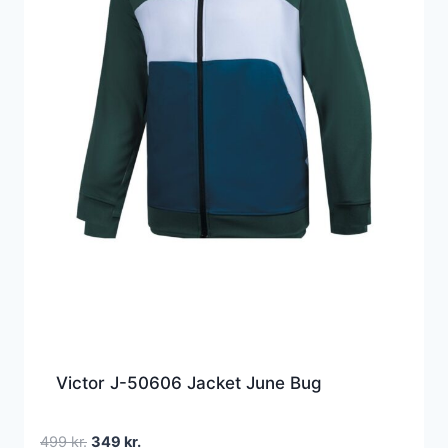
Victor J-50606 Jacket June Bug
Den
Den
499
kr.
349
kr.