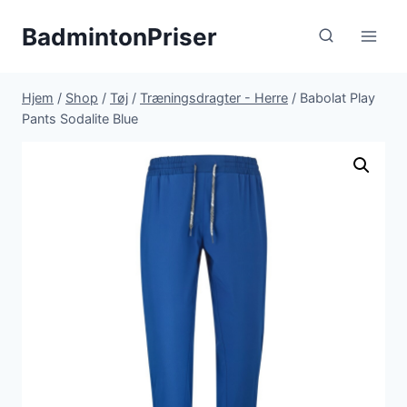
Fortsæt
BadmintonPriser
til
indhold
Hjem
/
Shop
/
Tøj
/
Træningsdragter - Herre
/
Babolat Play
Pants Sodalite Blue