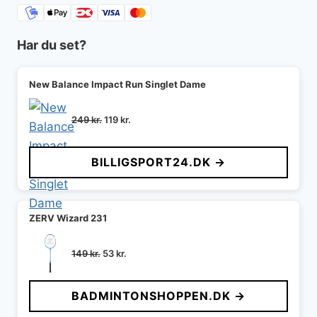
Har du set?
New Balance Impact Run Singlet Dame
Den
Den
249
kr.
119
kr.
oprindelige
aktuelle
pris
pris
BILLIGSPORT24.DK →
var:
er:
249 kr..
119 kr..
ZERV Wizard 231
Den
Den
149
kr.
53
kr.
oprindelige
aktuelle
pris
pris
BADMINTONSHOPPEN.DK →
var:
er:
149 kr..
53 kr..