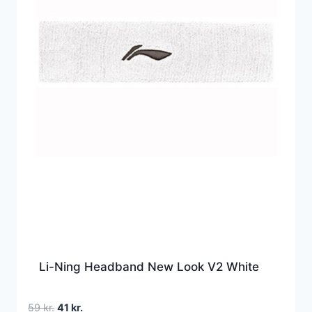
Li-Ning Headband New Look V2 White
Den
Den
59
kr.
41
kr.