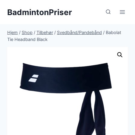
Fortsæt
BadmintonPriser
til
indhold
Hjem
/
Shop
/
Tilbehør
/
Svedbånd/Pandebånd
/
Babolat
Tie Headband Black