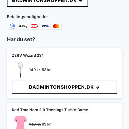
BADMINTONSHOPPEN.DK →
Betalingsmuligheder
Har du set?
ZERV Wizard 231
Den
Den
149
kr.
53
kr.
oprindelige
aktuelle
pris
pris
BADMINTONSHOPPEN.DK →
var:
er:
149 kr..
53 kr..
Kari Traa Nora 2.0 Trænings T-shirt Dame
Den
Den
149
kr.
99
kr.