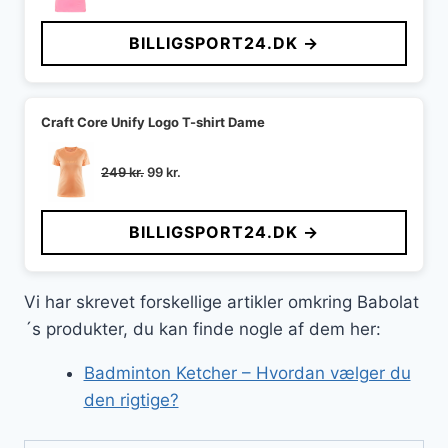
oprindelige
aktuelle
pris
pris
BILLIGSPORT24.DK →
var:
er:
149 kr..
99 kr..
Craft Core Unify Logo T-shirt Dame
Den
Den
249
kr.
99
kr.
oprindelige
aktuelle
pris
pris
BILLIGSPORT24.DK →
var:
er:
249 kr..
99 kr..
Vi har skrevet forskellige artikler omkring Babolat
´s produkter, du kan finde nogle af dem her:
Badminton Ketcher – Hvordan vælger du
den rigtige?