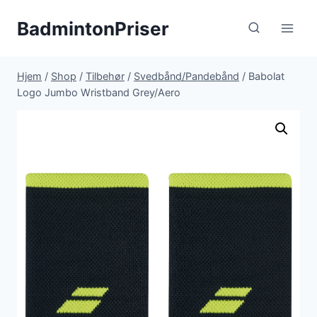
Fortsæt
BadmintonPriser
til
indhold
Hjem
/
Shop
/
Tilbehør
/
Svedbånd/Pandebånd
/
Babolat
Logo Jumbo Wristband Grey/Aero