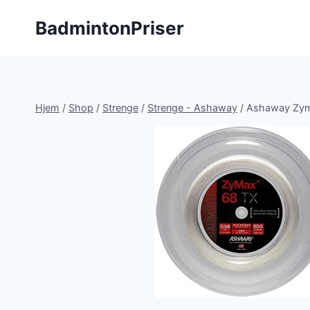
Fortsæt
BadmintonPriser
til
indhold
Hjem
/
Shop
/
Strenge
/
Strenge - Ashaway
/
Ashaway Zym