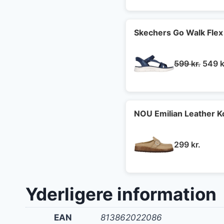
pris
var:
349 k
Skechers Go Walk Flex
Den
599
kr.
549
k
oprin
pris
var:
599 kr
NOU Emilian Leather 
299
kr.
Yderligere information
EAN
813862022086