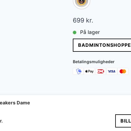
699
kr.
På lager
BADMINTONSHOPPE
Betalingsmuligheder
neakers Dame
Den
r.
BIL
delige
aktuelle