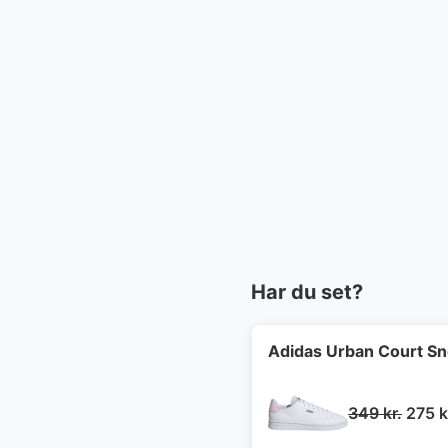
Har du set?
Adidas Urban Court S
Den
349
kr.
275
k
oprin