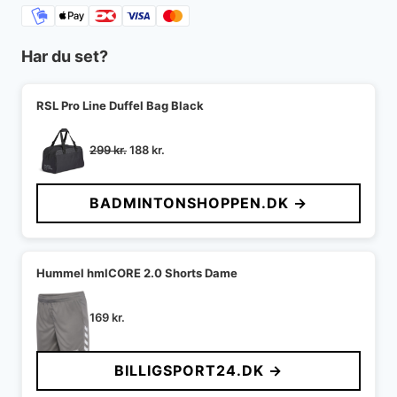
Har du set?
RSL Pro Line Duffel Bag Black
Den
Den
299
kr.
188
kr.
oprindelige
aktuelle
pris
pris
BADMINTONSHOPPEN.DK →
var:
er:
299 kr..
188 kr..
Hummel hmlCORE 2.0 Shorts Dame
169
kr.
BILLIGSPORT24.DK →