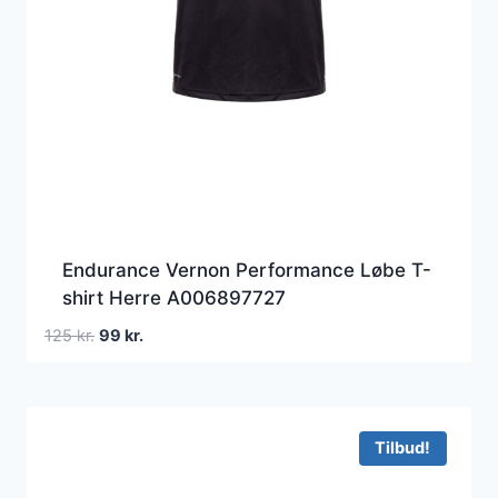
Endurance Vernon Performance Løbe T-
shirt Herre A006897727
Den
Den
125
kr.
99
kr.
oprindelige
aktuelle
pris
pris
var:
er:
125 kr..
99 kr..
Tilbud!