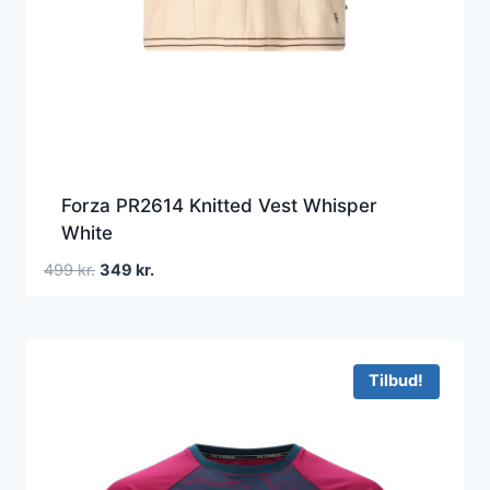
Forza PR2614 Knitted Vest Whisper
White
Den
Den
499
kr.
349
kr.
oprindelige
aktuelle
pris
pris
var:
er:
499 kr..
349 kr..
Tilbud!