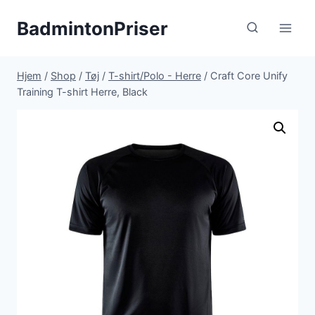
Fortsæt
BadmintonPriser
til
indhold
Hjem
/
Shop
/
Tøj
/
T-shirt/Polo - Herre
/
Craft Core Unify
Training T-shirt Herre, Black