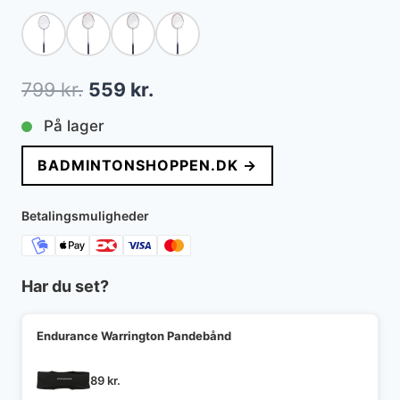
Den
Den
799
kr.
559
kr.
oprindelige
aktuelle
På lager
pris
pris
BADMINTONSHOPPEN.DK →
var:
er:
799 kr..
559 kr..
Betalingsmuligheder
Har du set?
Endurance Warrington Pandebånd
89
kr.