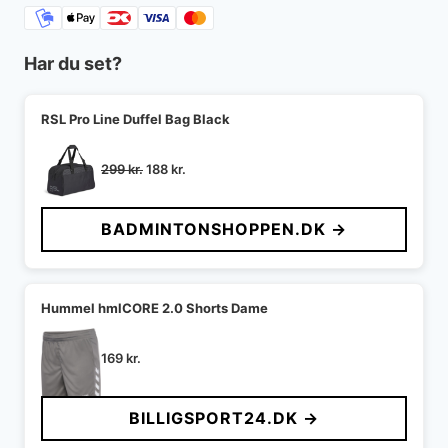
Har du set?
RSL Pro Line Duffel Bag Black
Den
Den
299
kr.
188
kr.
oprindelige
aktuelle
pris
pris
BADMINTONSHOPPEN.DK →
var:
er:
299 kr..
188 kr..
Hummel hmlCORE 2.0 Shorts Dame
169
kr.
BILLIGSPORT24.DK →