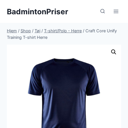
Fortsæt
BadmintonPriser
til
indhold
Hjem
/
Shop
/
Tøj
/
T-shirt/Polo - Herre
/
Craft Core Unify
Training T-shirt Herre