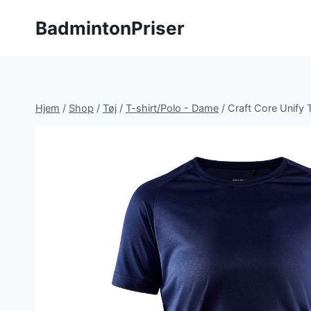
Fortsæt
BadmintonPriser
til
indhold
Hjem
/
Shop
/
Tøj
/
T-shirt/Polo - Dame
/
Craft Core Unify 