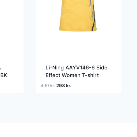
Â
Li-Ning AAYV146-6 Side
9BK
Effect Women T-shirt
Yellow
Den
Den
499
kr.
298
kr.
oprindelige
aktuelle
pris
pris
var:
er:
499 kr..
298 kr..