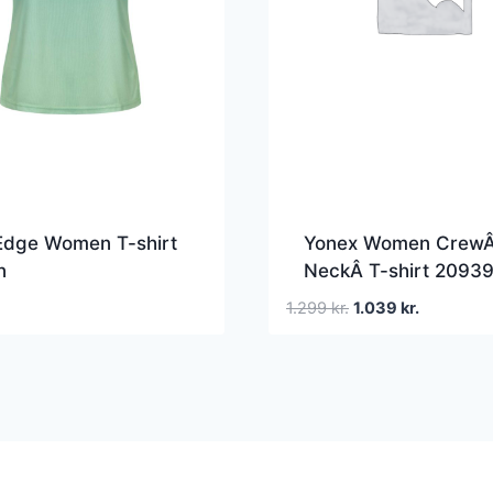
Edge Women T-shirt
Yonex Women Crew
n
NeckÂ T-shirt 2093
Black
Den
Den
1.299
kr.
1.039
kr.
oprindelige
aktuelle
pris
pris
var:
er:
1.299 kr..
1.039 kr..