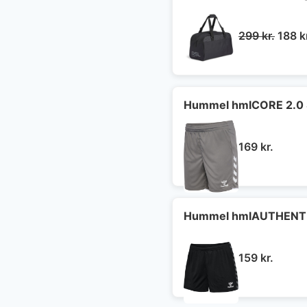
Den
299
kr.
188
k
oprin
pris
var:
299 kr
Hummel hmlCORE 2.0 
169
kr.
Hummel hmlAUTHENTI
159
kr.