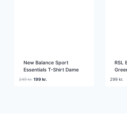
New Balance Sport
RSL 
Essentials T-Shirt Dame
Gree
Den
Den
249
kr.
199
kr.
299
kr.
oprindelige
aktuelle
pris
pris
var:
er:
249 kr..
199 kr..