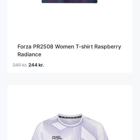
Forza PR2508 Women T-shirt Raspberry
Radiance
Den
Den
349
kr.
244
kr.
oprindelige
aktuelle
pris
pris
var:
er:
349 kr..
244 kr..