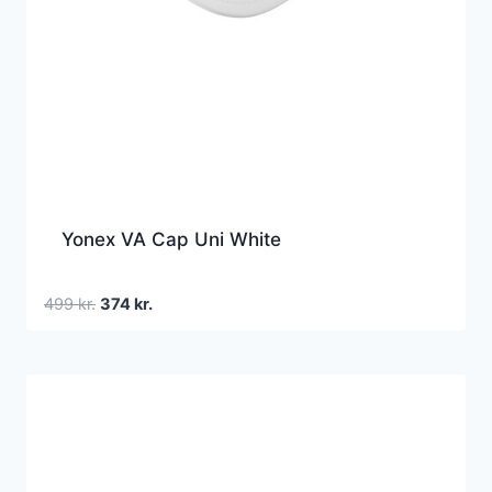
Yonex VA Cap Uni White
Den
Den
499
kr.
374
kr.
oprindelige
aktuelle
pris
pris
var:
er:
499 kr..
374 kr..