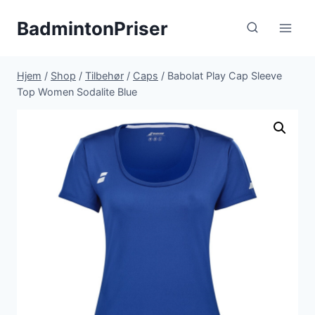
Fortsæt
BadmintonPriser
til
indhold
Hjem
/
Shop
/
Tilbehør
/
Caps
/
Babolat Play Cap Sleeve
Top Women Sodalite Blue