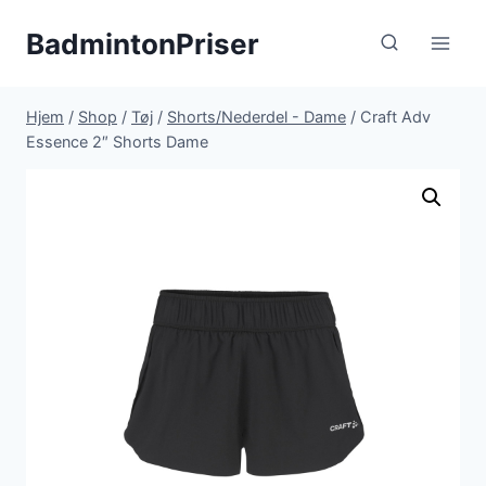
Fortsæt
BadmintonPriser
til
indhold
Hjem
/
Shop
/
Tøj
/
Shorts/Nederdel - Dame
/
Craft Adv
Essence 2″ Shorts Dame