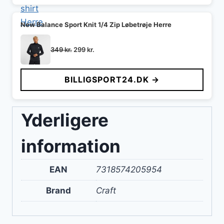
New Balance Sport Knit 1/4 Zip Løbetrøje Herre
Den
Den
349
kr.
299
kr.
oprindelige
aktuelle
pris
pris
BILLIGSPORT24.DK →
var:
er:
349 kr..
299 kr..
Yderligere
information
EAN
7318574205954
Brand
Craft