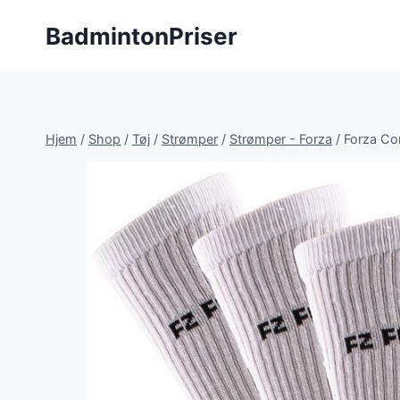
Fortsæt
BadmintonPriser
til
indhold
Hjem
/
Shop
/
Tøj
/
Strømper
/
Strømper - Forza
/
Forza Co