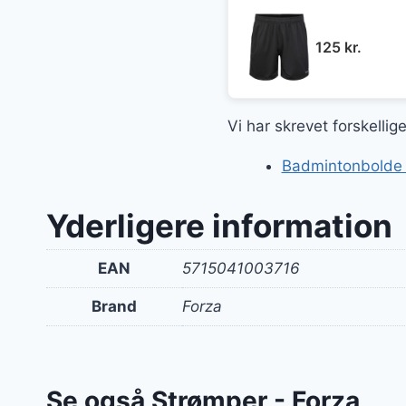
125
kr.
Vi har skrevet forskelli
Badmintonbolde og
Yderligere information
EAN
5715041003716
Brand
Forza
Se også Strømper - Forza