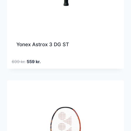
Yonex Astrox 3 DG ST
Den
Den
699
kr.
559
kr.
oprindelige
aktuelle
pris
pris
var:
er:
699 kr..
559 kr..