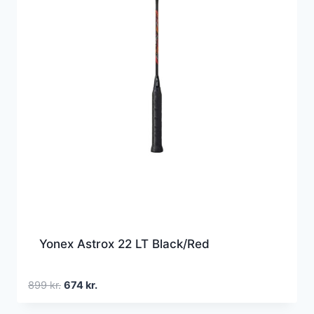
Yonex Astrox 22 LT Black/Red
Den
Den
899
kr.
674
kr.
oprindelige
aktuelle