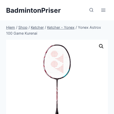
Fortsæt
BadmintonPriser
til
indhold
Hjem
/
Shop
/
Ketcher
/
Ketcher - Yonex
/
Yonex Astrox
100 Game Kurenai