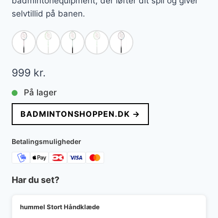
badmintonequipment, der løfter dit spil og giver
selvtillid på banen.
999
kr.
På lager
BADMINTONSHOPPEN.DK →
Betalingsmuligheder
Har du set?
hummel Stort Håndklæde