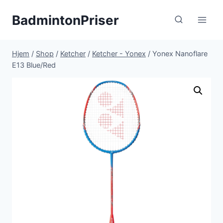
Fortsæt
BadmintonPriser
til
indhold
Hjem
/
Shop
/
Ketcher
/
Ketcher - Yonex
/
Yonex Nanoflare
E13 Blue/Red