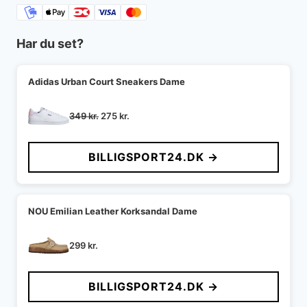
Har du set?
Adidas Urban Court Sneakers Dame
Den
Den
349
kr.
275
kr.
oprindelige
aktuelle
pris
pris
BILLIGSPORT24.DK →
var:
er:
349 kr..
275 kr..
NOU Emilian Leather Korksandal Dame
299
kr.
BILLIGSPORT24.DK →