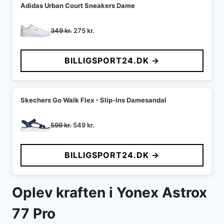
Adidas Urban Court Sneakers Dame
Den
Den
349
kr.
275
kr.
oprindelige
aktuelle
pris
pris
BILLIGSPORT24.DK →
var:
er:
349 kr..
275 kr..
Skechers Go Walk Flex - Slip-Ins Damesandal
Den
Den
599
kr.
549
kr.
oprindelige
aktuelle
pris
pris
BILLIGSPORT24.DK →
var:
er:
599 kr..
549 kr..
Oplev kraften i Yonex Astrox
77 Pro