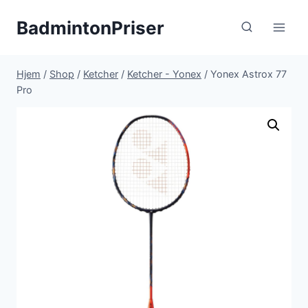
Fortsæt
BadmintonPriser
til
indhold
Hjem
/
Shop
/
Ketcher
/
Ketcher - Yonex
/
Yonex Astrox 77
Pro