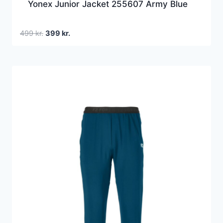
Yonex Junior Jacket 255607 Army Blue
Den
Den
499
kr.
399
kr.
oprindelige
aktuelle
pris
pris
var:
er:
499 kr..
399 kr..