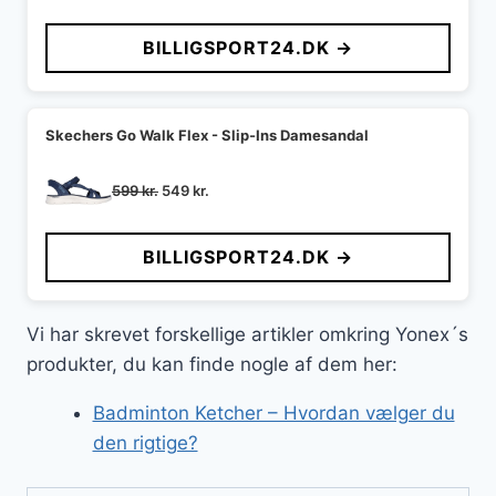
oprindelige
aktuelle
pris
pris
BILLIGSPORT24.DK →
var:
er:
349 kr..
275 kr..
Skechers Go Walk Flex - Slip-Ins Damesandal
Den
Den
599
kr.
549
kr.
oprindelige
aktuelle
pris
pris
BILLIGSPORT24.DK →
var:
er:
599 kr..
549 kr..
Vi har skrevet forskellige artikler omkring Yonex´s
produkter, du kan finde nogle af dem her:
Badminton Ketcher – Hvordan vælger du
den rigtige?