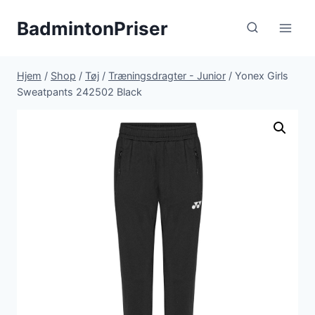
Fortsæt
BadmintonPriser
til
indhold
Hjem
/
Shop
/
Tøj
/
Træningsdragter - Junior
/
Yonex Girls
Sweatpants 242502 Black