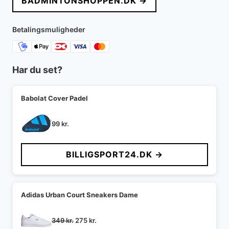
BADMINTONSHOPPEN.DK →
Betalingsmuligheder
Har du set?
Babolat Cover Padel
99
kr.
BILLIGSPORT24.DK →
Adidas Urban Court Sneakers Dame
Den
Den
349
kr.
275
kr.