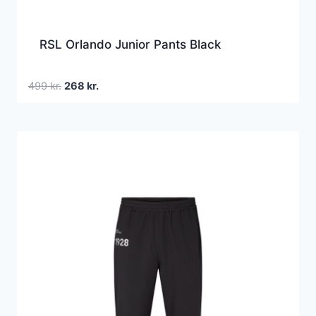
RSL Orlando Junior Pants Black
Den
Den
499
kr.
268
kr.
oprindelige
aktuelle
pris
pris
var:
er:
499 kr..
268 kr..