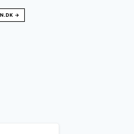
N.DK →
r..