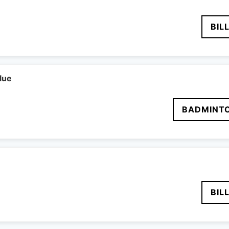
BIL
lue
BADMINT
BIL