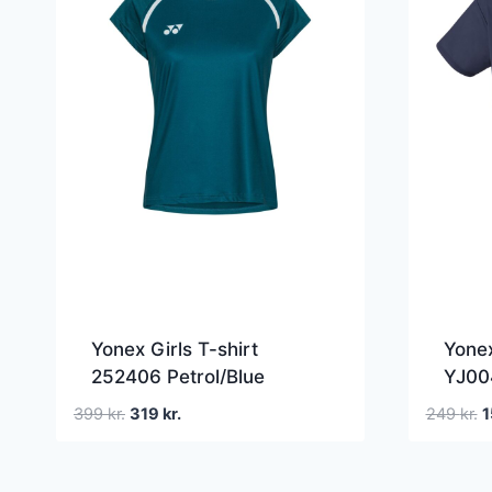
Yonex Girls T-shirt
Yonex
252406 Petrol/Blue
YJ00
Den
Den
D
399
kr.
319
kr.
249
kr.
1
oprindelige
aktuelle
o
pris
pris
p
var:
er:
v