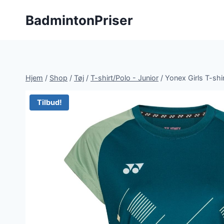
Fortsæt
BadmintonPriser
til
indhold
Hjem
/
Shop
/
Tøj
/
T-shirt/Polo - Junior
/
Yonex Girls T-shi
Tilbud!