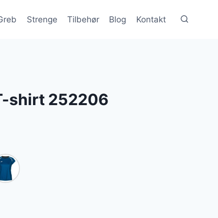
Greb
Strenge
Tilbehør
Blog
Kontakt
T-shirt 252206
lle