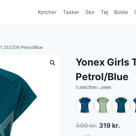
Ketcher
Tasker
Sko
Tøj
Bolde
rt 252206 Petrol/Blue
Yonex Girls 
Petrol/Blue
T-shirt/Polo - Junior
Den
Den
399
kr.
319
kr.
oprindelige
aktue