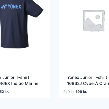
 Junior T-shirt
Yonex Junior T-shirt
46EX Indigo Marine
16862J CyberÂ Ora
en
Den
Den
Den
52
kr.
249
kr.
199
kr.
prindelige
aktuelle
oprindelige
aktuelle
ris
pris
pris
pris
ar:
er:
var:
er: