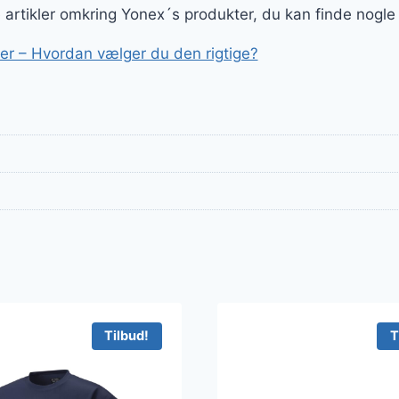
ge artikler omkring Yonex´s produkter, du kan finde nogle
r – Hvordan vælger du den rigtige?
Tilbud!
T