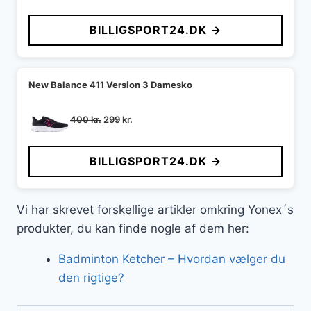
BILLIGSPORT24.DK →
New Balance 411 Version 3 Damesko
Den
Den
400
kr.
299
kr.
oprindelige
aktuelle
pris
pris
BILLIGSPORT24.DK →
var:
er:
400 kr..
299 kr..
Vi har skrevet forskellige artikler omkring Yonex´s
produkter, du kan finde nogle af dem her:
Badminton Ketcher – Hvordan vælger du
den rigtige?