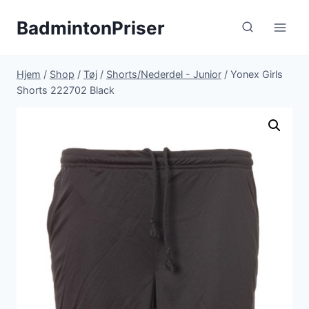
Fortsæt
BadmintonPriser
til
indhold
Hjem
/
Shop
/
Tøj
/
Shorts/Nederdel - Junior
/
Yonex Girls
Shorts 222702 Black