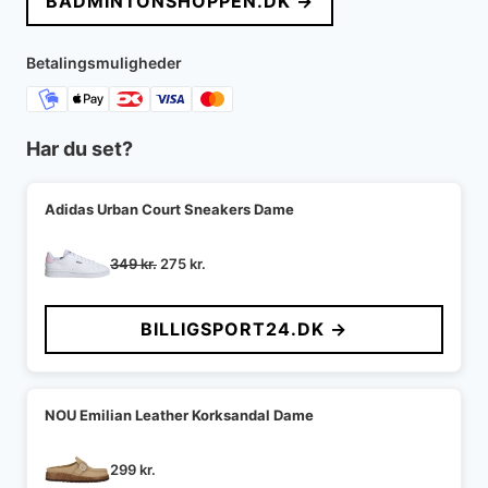
BADMINTONSHOPPEN.DK →
Betalingsmuligheder
Har du set?
Adidas Urban Court Sneakers Dame
Den
Den
349
kr.
275
kr.
oprindelige
aktuelle
pris
pris
BILLIGSPORT24.DK →
var:
er:
349 kr..
275 kr..
NOU Emilian Leather Korksandal Dame
299
kr.