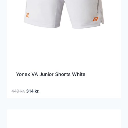
Yonex VA Junior Shorts White
Den
Den
449
kr.
314
kr.
oprindelige
aktuelle
pris
pris
var:
er:
449 kr..
314 kr..