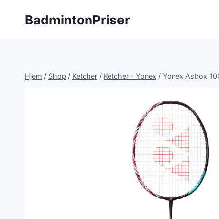
Fortsæt
BadmintonPriser
til
indhold
Hjem
/
Shop
/
Ketcher
/
Ketcher - Yonex
/
Yonex Astrox 10