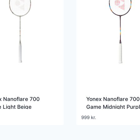
x Nanoflare 700
Yonex Nanoflare 700
 Light Beige
Game Midnight Purp
999
kr.