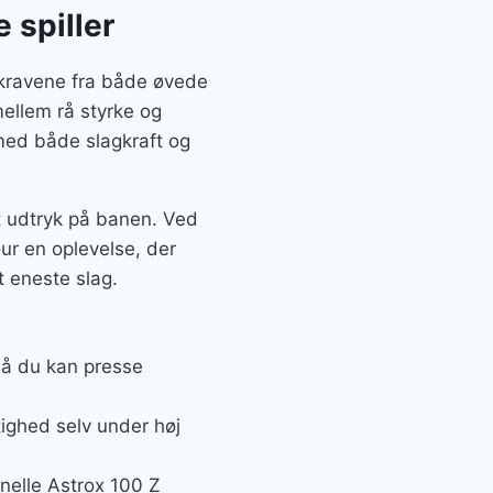
 spiller
 kravene fra både øvede
mellem rå styrke og
 med både slagkraft og
lt udtryk på banen. Ved
ur en oplevelse, der
t eneste slag.
 så du kan presse
tighed selv under høj
nelle Astrox 100 Z