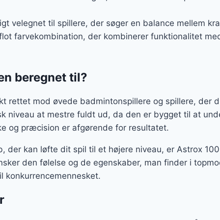
igt velegnet til spillere, der søger en balance mellem kr
 flot farvekombination, der kombinerer funktionalitet me
n beregnet til?
kt rettet mod øvede badmintonspillere og spillere, der de
sk niveau at mestre fuldt ud, da den er bygget til at und
rke og præcision er afgørende for resultatet.
 der kan løfte dit spil til et højere niveau, er Astrox 10
r ønsker den følelse og de egenskaber, man finder i topm
til konkurrencemennesket.
r