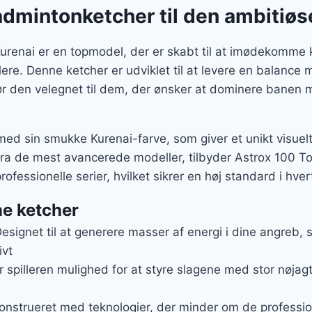
er:
admintonketcher til den ambitiøse
..
549 kr..
urenai er en topmodel, der er skabt til at imødekomme
llere. Denne ketcher er udviklet til at levere en balance 
gør den velegnet til dem, der ønsker at dominere banen
 med sin smukke Kurenai-farve, som giver et unikt visue
fra de mest avancerede modeller, tilbyder Astrox 100 To
ofessionelle serier, hvilket sikrer en høj standard i hver
ne ketcher
Designet til at generere masser af energi i dine angreb,
ivt
r spilleren mulighed for at styre slagene med stor nøjag
Konstrueret med teknologier, der minder om de professio