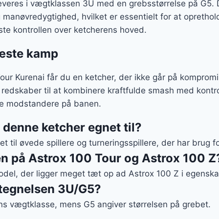
everes i vægtklassen 3U med en grebsstørrelse på G5. D
manøvredygtighed, hvilket er essentielt for at opretho
te kontrollen over ketcherens hoved.
 næste kamp
ur Kurenai får du en ketcher, der ikke går på kompromi
redskaber til at kombinere kraftfulde smash med kontrol
dine modstandere på banen.
r denne ketcher egnet til?
 til øvede spillere og turneringsspillere, der har brug fo
en på Astrox 100 Tour og Astrox 100 Z
odel, der ligger meget tæt op ad Astrox 100 Z i egensk
tegnelsen 3U/G5?
ens vægtklasse, mens G5 angiver størrelsen på grebet.