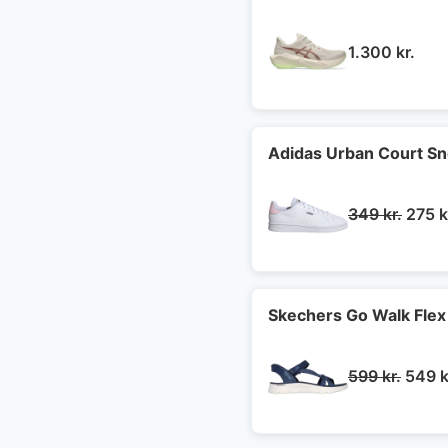
1.300
kr.
Adidas Urban Court S
Den
349
kr.
275
k
oprin
pris
var:
349 k
Skechers Go Walk Flex
Den
599
kr.
549
k
oprin
pris