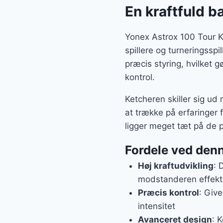
var:
En kraftfuld b
599 kr
Yonex Astrox 100 Tour K
spillere og turneringsspi
præcis styring, hvilket 
kontrol.
Ketcheren skiller sig ud
at trække på erfaringer 
ligger meget tæt på de pr
Fordele ved den
Høj kraftudvikling
: 
modstanderen effekt
Præcis kontrol
: Give
intensitet
Avanceret design
: 