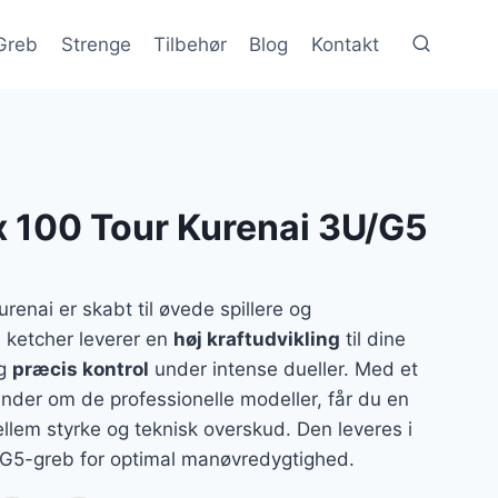
Greb
Strenge
Tilbehør
Blog
Kontakt
x 100 Tour Kurenai 3U/G5
renai er skabt til øvede spillere og
e ketcher leverer en
høj kraftudvikling
til dine
ig
præcis kontrol
under intense dueller. Med et
nder om de professionelle modeller, får du en
lem styrke og teknisk overskud. Den leveres i
G5-greb for optimal manøvredygtighed.