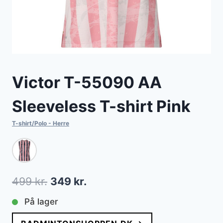
Victor T-55090 AA
Sleeveless T-shirt Pink
T-shirt/Polo - Herre
Den
Den
499
kr.
349
kr.
oprindelige
aktuelle
På lager
pris
pris