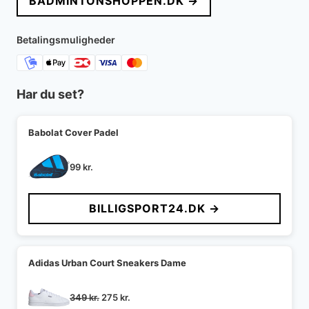
BADMINTONSHOPPEN.DK →
var:
er:
499 kr..
349 kr..
Betalingsmuligheder
Har du set?
Babolat Cover Padel
99
kr.
BILLIGSPORT24.DK →
Adidas Urban Court Sneakers Dame
Den
Den
349
kr.
275
kr.