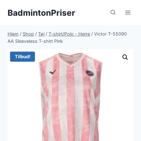
Fortsæt
BadmintonPriser
til
indhold
Hjem
/
Shop
/
Tøj
/
T-shirt/Polo - Herre
/
Victor T-55090
AA Sleeveless T-shirt Pink
Tilbud!