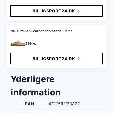
oprindelige
aktuelle
pris
pris
BILLIGSPORT24.DK →
var:
er:
349 kr..
275 kr..
NOU Emilian Leather Korksandal Dame
299
kr.
BILLIGSPORT24.DK →
Yderligere
information
EAN
4711581170872