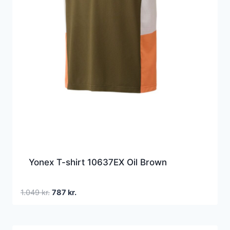
Yonex T-shirt 10637EX Oil Brown
Den
Den
1.049
kr.
787
kr.
oprindelige
aktuelle
pris
pris
var:
er: