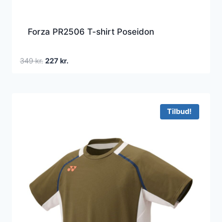
Forza PR2506 T-shirt Poseidon
Den
Den
349
kr.
227
kr.
oprindelige
aktuelle
pris
pris
var:
er:
349 kr..
227 kr..
Tilbud!