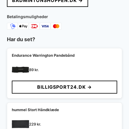
BADMINTONSHOPPEN.DK →
var:
er:
499 kr..
349 kr..
Betalingsmuligheder
Har du set?
Endurance Warrington Pandebånd
89
kr.
BILLIGSPORT24.DK →
hummel Stort Håndklæde
229
kr.