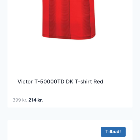
Victor T-50000TD DK T-shirt Red
Den
Den
399
kr.
214
kr.
oprindelige
aktuelle
pris
pris
var:
er:
399 kr..
214 kr..
Tilbud!