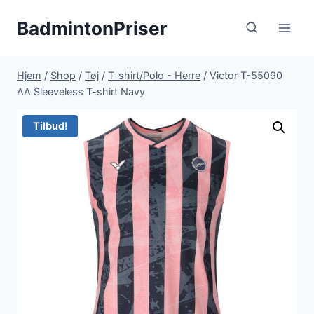
Fortsæt
BadmintonPriser
til
indhold
Hjem
/
Shop
/
Tøj
/
T-shirt/Polo - Herre
/
Victor T-55090
AA Sleeveless T-shirt Navy
Tilbud!