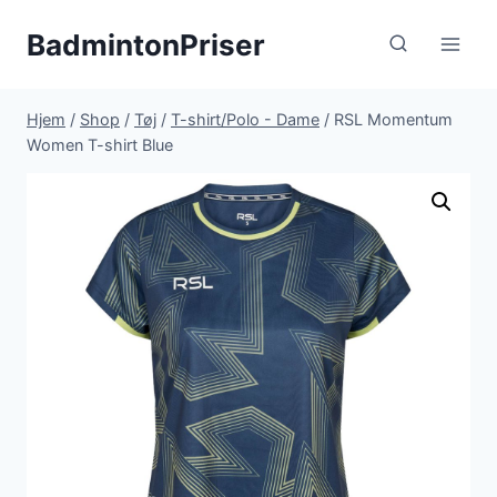
Fortsæt
BadmintonPriser
til
indhold
Hjem
/
Shop
/
Tøj
/
T-shirt/Polo - Dame
/
RSL Momentum
Women T-shirt Blue