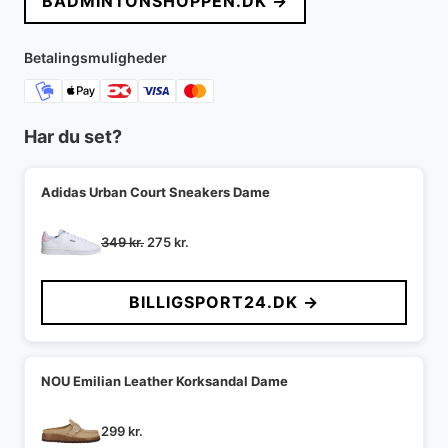
BADMINTONSHOPPEN.DK →
Betalingsmuligheder
Har du set?
Adidas Urban Court Sneakers Dame
Den
Den
349
kr.
275
kr.
oprindelige
aktuelle
pris
pris
BILLIGSPORT24.DK →
var:
er:
349 kr..
275 kr..
NOU Emilian Leather Korksandal Dame
299
kr.