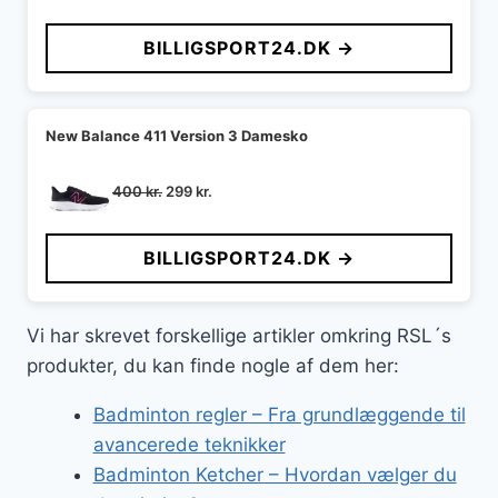
BILLIGSPORT24.DK →
New Balance 411 Version 3 Damesko
Den
Den
400
kr.
299
kr.
oprindelige
aktuelle
pris
pris
BILLIGSPORT24.DK →
var:
er:
400 kr..
299 kr..
Vi har skrevet forskellige artikler omkring RSL´s
produkter, du kan finde nogle af dem her:
Badminton regler – Fra grundlæggende til
avancerede teknikker
Badminton Ketcher – Hvordan vælger du