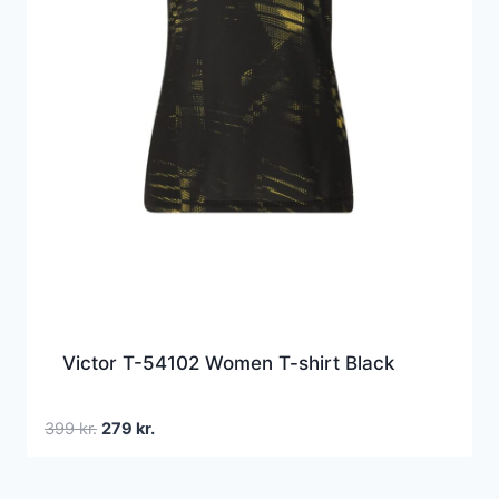
Victor T-54102 Women T-shirt Black
Den
Den
399
kr.
279
kr.
oprindelige
aktuelle
pris
pris