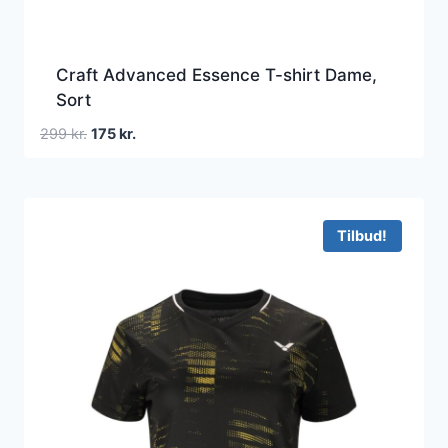
Craft Advanced Essence T-shirt Dame,
Sort
Den
Den
299
kr.
175
kr.
oprindelige
aktuelle
pris
pris
var:
er:
299 kr..
175 kr..
Tilbud!