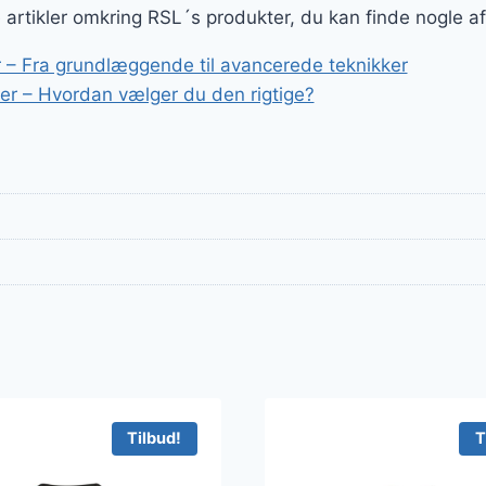
er:
ge artikler omkring RSL´s produkter, du kan finde nogle a
r..
299 kr..
 – Fra grundlæggende til avancerede teknikker
r – Hvordan vælger du den rigtige?
Tilbud!
T