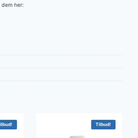
f dem her:
ilbud!
Tilbud!