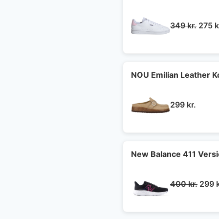
Den
349
kr.
275
k
oprin
pris
var:
349 k
NOU Emilian Leather 
299
kr.
New Balance 411 Vers
Den
400
kr.
299
oprin
pris