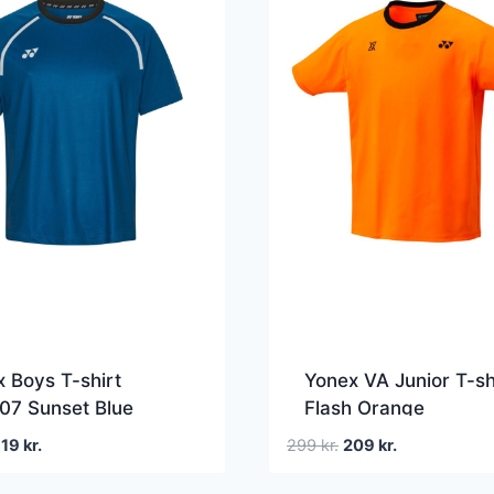
 Boys T-shirt
Yonex VA Junior T-sh
07 Sunset Blue
Flash Orange
en
Den
Den
Den
319
kr.
299
kr.
209
kr.
prindelige
aktuelle
oprindelige
aktuelle