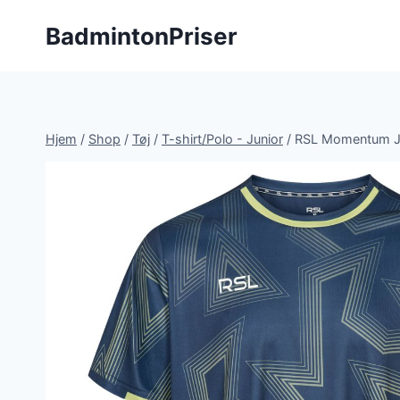
Fortsæt
BadmintonPriser
til
indhold
Hjem
/
Shop
/
Tøj
/
T-shirt/Polo - Junior
/
RSL Momentum Jun