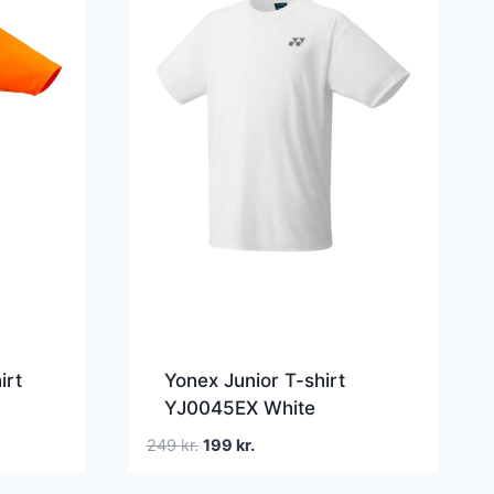
irt
Yonex Junior T-shirt
YJ0045EX White
Den
Den
249
kr.
199
kr.
oprindelige
aktuelle