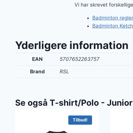
var:
Vi har skrevet forskelli
400 k
Badminton regler
Badminton Ketche
Yderligere information
EAN
5707652263757
Brand
RSL
Se også T-shirt/Polo - Junior
Tilbud!