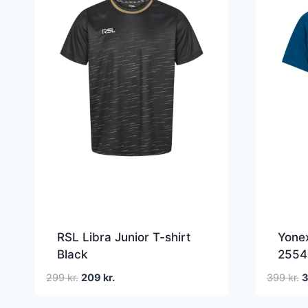
RSL Libra Junior T-shirt
Yonex
Black
2554
Den
Den
D
299
kr.
209
kr.
399
kr.
oprindelige
aktuelle
o