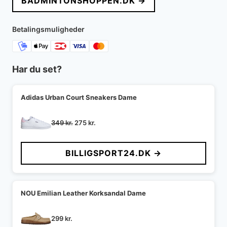
BADMINTONSHOPPEN.DK →
Betalingsmuligheder
Har du set?
Adidas Urban Court Sneakers Dame
Den
Den
349
kr.
275
kr.
oprindelige
aktuelle
pris
pris
BILLIGSPORT24.DK →
var:
er:
349 kr..
275 kr..
NOU Emilian Leather Korksandal Dame
299
kr.