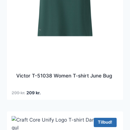
Victor T-51038 Women T-shirt June Bug
Den
Den
299
kr.
209
kr.
oprindelige
aktuelle
pris
pris
var:
er:
299 kr..
209 kr..
Tilbud!