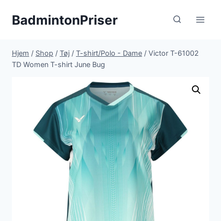
Fortsæt
BadmintonPriser
til
indhold
Hjem
/
Shop
/
Tøj
/
T-shirt/Polo - Dame
/
Victor T-61002
TD Women T-shirt June Bug