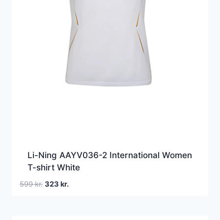
Li-Ning AAYV036-2 International Women
T-shirt White
Den
Den
599
kr.
323
kr.
oprindelige
aktuelle
pris
pris
var:
er: