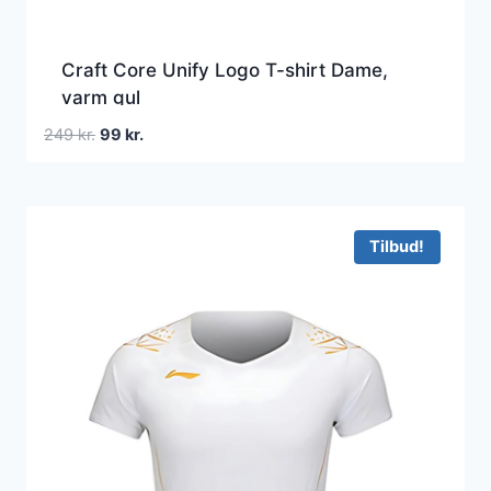
Craft Core Unify Logo T-shirt Dame,
varm gul
Den
Den
249
kr.
99
kr.
oprindelige
aktuelle
pris
pris
var:
er:
249 kr..
99 kr..
Tilbud!