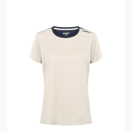
599 kr..
323 kr..