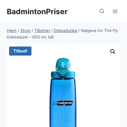
Fortsæt
BadmintonPriser
til
indhold
Hjem
/
Shop
/
Tilbehør
/
Drikkedunke
/
Nalgene On The Fly
Drikkedunk – 650 ml, blå
Tilbud!