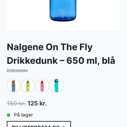
Nalgene On The Fly
Drikkedunk – 650 ml, blå
Drikkedunke
Den
Den
150
kr.
125
kr.
oprindelige
aktuelle
På lager
pris
pris