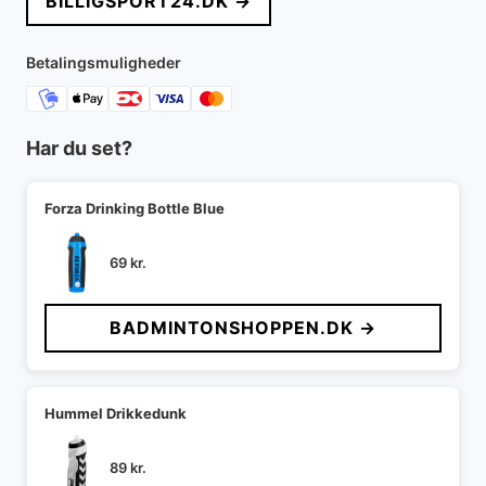
BILLIGSPORT24.DK →
var:
er:
150 kr..
125 kr..
Betalingsmuligheder
Har du set?
Forza Drinking Bottle Blue
69
kr.
BADMINTONSHOPPEN.DK →
Hummel Drikkedunk
89
kr.