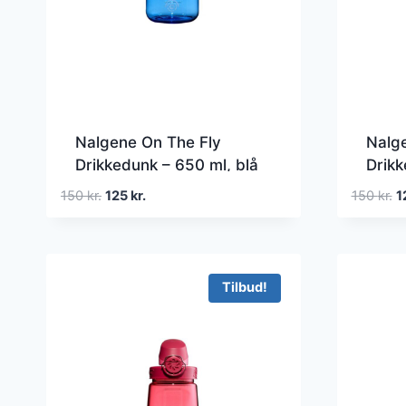
Nalgene On The Fly
Nalg
Drikkedunk – 650 ml, blå
Drikk
Den
Den
D
150
kr.
125
kr.
150
kr.
1
oprindelige
aktuelle
o
pris
pris
pr
var:
er:
va
150 kr..
125 kr..
15
Tilbud!