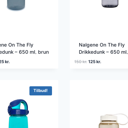
ene On The Fly
Nalgene On The Fly
edunk – 650 ml, brun
Drikkedunk – 650 ml,
en
Den
Den
Den
25
kr.
150
kr.
125
kr.
prindelige
aktuelle
oprindelige
aktuelle
is
pris
pris
pris
r:
er:
var:
er:
0 kr..
125 kr..
150 kr..
125 kr..
Tilbud!