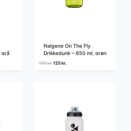
Nalgene On The Fly
 grå
Drikkedunk – 650 ml, grøn
Den
Den
150
kr.
125
kr.
oprindelige
aktuelle
pris
pris
var:
er:
150 kr..
125 kr..