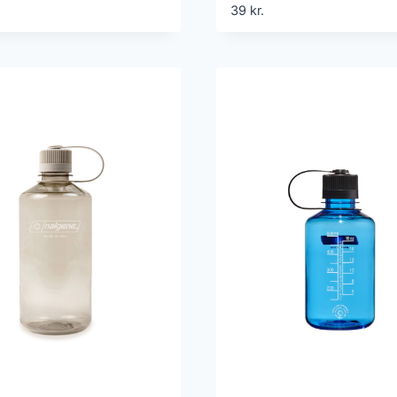
39
kr.