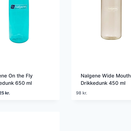
ne On the Fly
Nalgene Wide Mouth
kedunk 650 ml
Drikkedunk 450 ml
en
Den
25
kr.
98
kr.
prindelige
aktuelle
is
pris
r:
er:
0 kr..
125 kr..