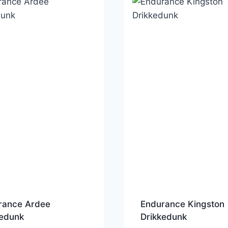
rance Ardee
Endurance Kingston
kedunk
Drikkedunk