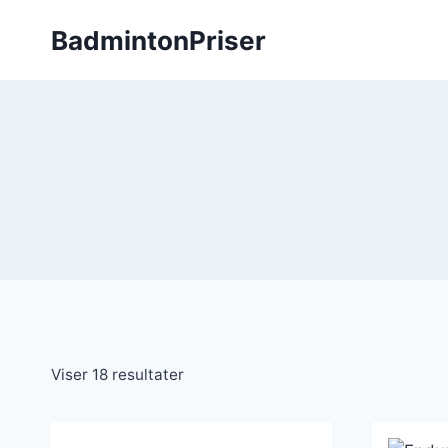
Fortsæt
BadmintonPriser
til
indhold
Viser 18 resultater