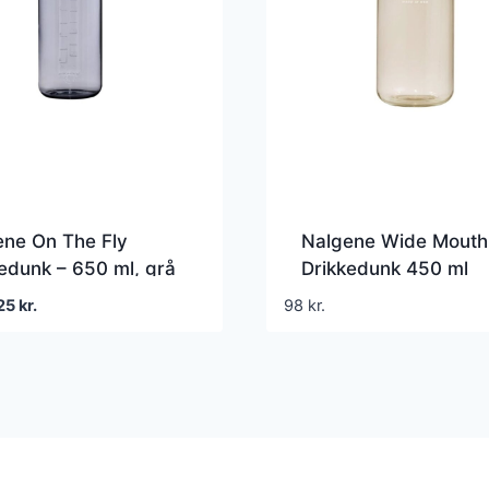
ene On The Fly
Nalgene Wide Mouth
edunk – 650 ml, grå
Drikkedunk 450 ml
en
Den
25
kr.
98
kr.
prindelige
aktuelle
is
pris
r:
er:
0 kr..
125 kr..