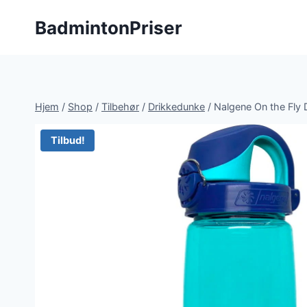
Fortsæt
BadmintonPriser
til
indhold
Hjem
/
Shop
/
Tilbehør
/
Drikkedunke
/
Nalgene On the Fly 
Tilbud!