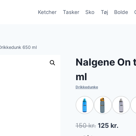
Ketcher
Tasker
Sko
Tøj
Bolde
Drikkedunk 650 ml
Nalgene On 
ml
Drikkedunke
Den
Den
150
kr.
125
kr.
oprindelige
aktuel