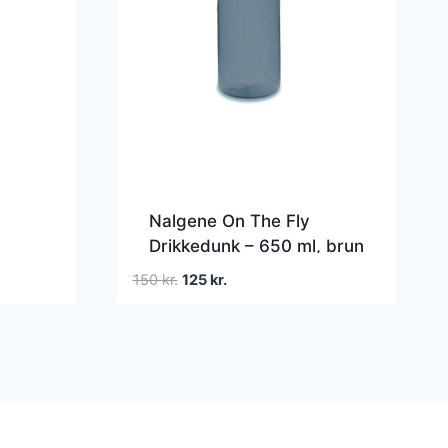
Nalgene On The Fly
Drikkedunk – 650 ml, brun
Den
Den
150
kr.
125
kr.
oprindelige
aktuelle
pris
pris
var:
er:
150 kr..
125 kr..