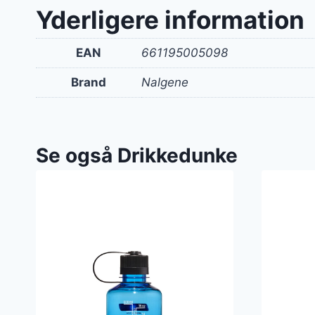
var:
Yderligere information
149 kr
EAN
661195005098
Brand
Nalgene
Se også Drikkedunke