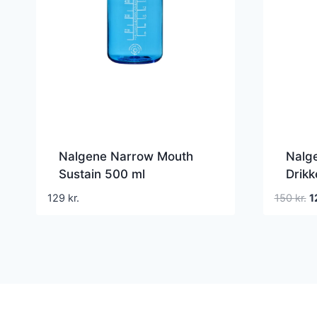
Nalgene Narrow Mouth
Nalg
Sustain 500 ml
Drikk
Drikkedunk
D
129
kr.
150
kr.
1
o
pr
va
15