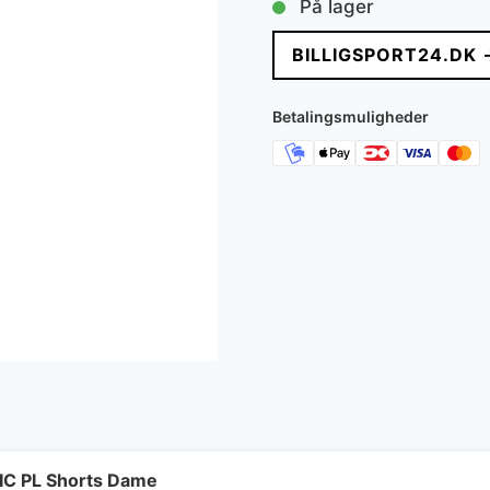
På lager
pris
pris
BILLIGSPORT24.DK 
var:
er:
150 kr..
125 kr
Betalingsmuligheder
C PL Shorts Dame