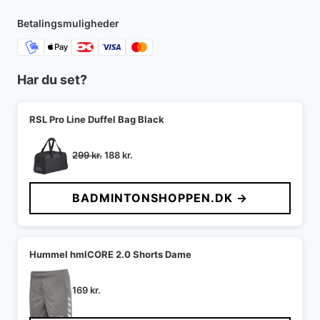
275 kr..
199 kr..
Betalingsmuligheder
Har du set?
RSL Pro Line Duffel Bag Black
Den
Den
299
kr.
188
kr.
oprindelige
aktuelle
pris
pris
BADMINTONSHOPPEN.DK →
var:
er:
299 kr..
188 kr..
Hummel hmlCORE 2.0 Shorts Dame
169
kr.