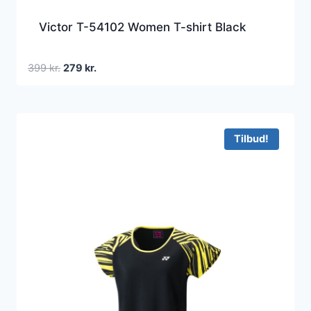
Victor T-54102 Women T-shirt Black
Den
Den
399
kr.
279
kr.
oprindelige
aktuelle
pris
pris
var:
er:
399 kr..
279 kr..
Tilbud!