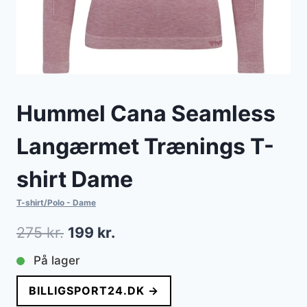
Hummel Cana Seamless
Langærmet Trænings T-
shirt Dame
T-shirt/Polo - Dame
Den
Den
275
kr.
199
kr.
oprindelige
aktuelle
På lager
pris
pris
BILLIGSPORT24.DK →
var:
er: