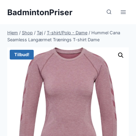
Fortsæt
BadmintonPriser
til
indhold
Hjem
/
Shop
/
Tøj
/
T-shirt/Polo - Dame
/
Hummel Cana
Seamless Langærmet Trænings T-shirt Dame
Tilbud!