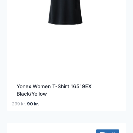
Yonex Women T-Shirt 16519EX
Black/Yellow
Den
Den
299
kr.
90
kr.
oprindelige
aktuelle
pris
pris
var:
er:
299 kr..
90 kr..