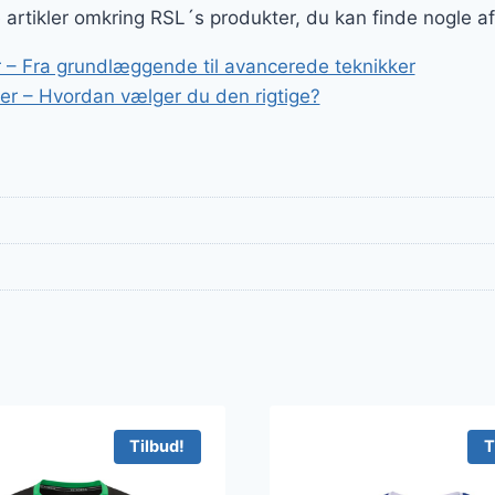
er:
ge artikler omkring RSL´s produkter, du kan finde nogle a
r..
299 kr..
 – Fra grundlæggende til avancerede teknikker
r – Hvordan vælger du den rigtige?
Tilbud!
T