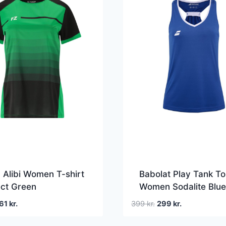
 Alibi Women T-shirt
Babolat Play Tank T
ect Green
Women Sodalite Blue
en
Den
Den
Den
61
kr.
399
kr.
299
kr.
prindelige
aktuelle
oprindelige
aktuelle