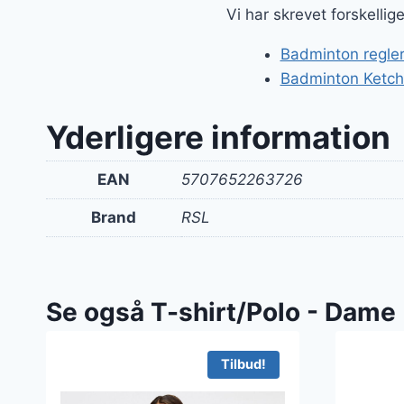
var:
Vi har skrevet forskelli
400 k
Badminton regler
Badminton Ketche
Yderligere information
EAN
5707652263726
Brand
RSL
Se også T-shirt/Polo - Dame
Tilbud!