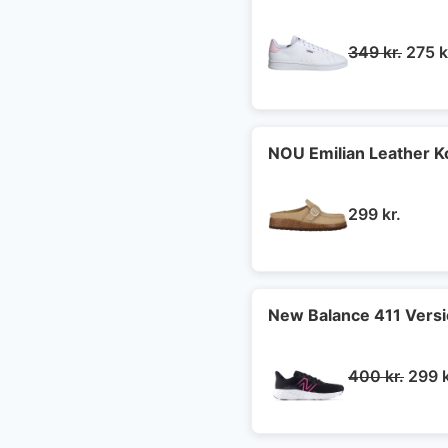
Den
349
kr.
275
k
oprin
pris
var:
349 k
NOU Emilian Leather 
299
kr.
New Balance 411 Vers
Den
400
kr.
299
oprin
pris