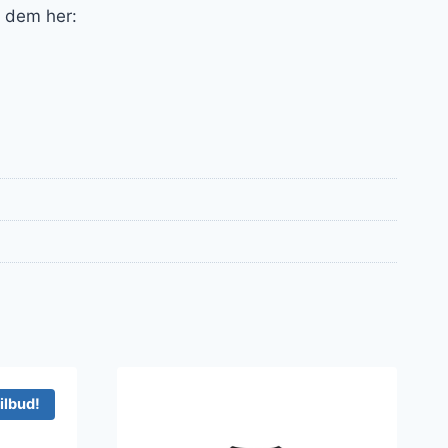
f dem her:
ilbud!