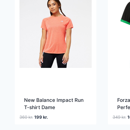
New Balance Impact Run
Forza
T-shirt Dame
Perf
Den
Den
D
360
kr.
199
kr.
349
kr.
1
oprindelige
aktuelle
o