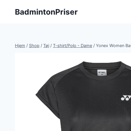
Fortsæt
BadmintonPriser
til
indhold
Hjem
/
Shop
/
Tøj
/
T-shirt/Polo - Dame
/
Yonex Women Basi