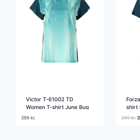
Victor T-61002 TD
Forz
Women T-shirt June Bug
shirt
D
399
kr.
349
kr.
o
p
v