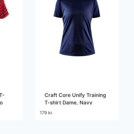
T-
Craft Core Unify Training
mo
T-shirt Dame, Navy
179
kr.