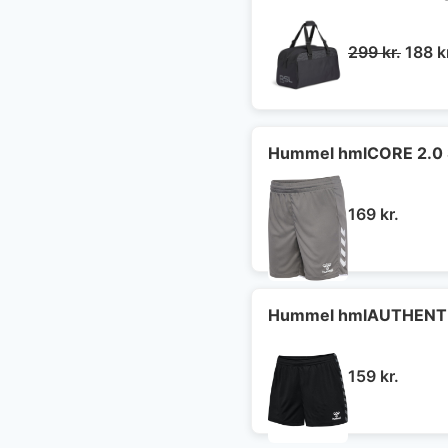
Den
299
kr.
188
k
oprin
pris
var:
299 kr
Hummel hmlCORE 2.0 
169
kr.
Hummel hmlAUTHENTI
159
kr.