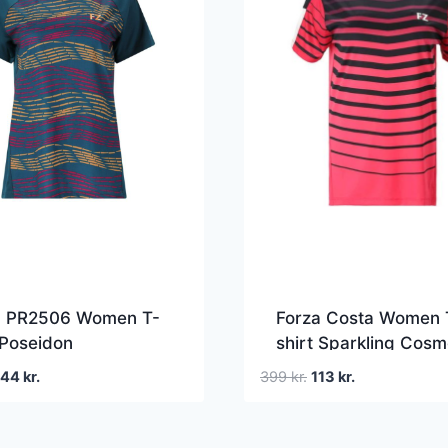
a PR2506 Women T-
Forza Costa Women 
 Poseidon
shirt Sparkling Cos
en
Den
Den
Den
244
kr.
399
kr.
113
kr.
prindelige
aktuelle
oprindelige
aktuelle
ris
pris
pris
pris
ar:
er:
var:
er: