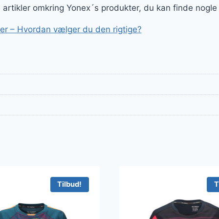
ge artikler omkring Yonex´s produkter, du kan finde nogle
r – Hvordan vælger du den rigtige?
Tilbud!
T