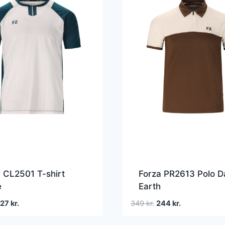
 CL2501 T-shirt
Forza PR2613 Polo D
e
Earth
en
Den
Den
Den
227
kr.
349
kr.
244
kr.
prindelige
aktuelle
oprindelige
aktuelle