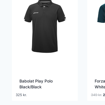
Babolat Play Polo
Forza
Black/Black
Whit
D
325
kr.
349
kr.
o