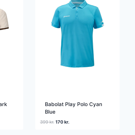
ark
Babolat Play Polo Cyan
Blue
Den
Den
399
kr.
170
kr.
oprindelige
aktuelle