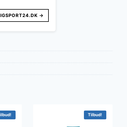
LIGSPORT24.DK →
ilbud!
Tilbud!