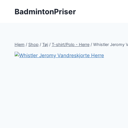
Fortsæt
BadmintonPriser
til
indhold
Hjem
/
Shop
/
Tøj
/
T-shirt/Polo - Herre
/
Whistler Jeromy V