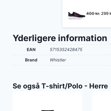
Den
400
kr.
299
oprin
pris
var:
Yderligere information
400 k
EAN
5715352428475
Brand
Whistler
Se også T-shirt/Polo - Herre