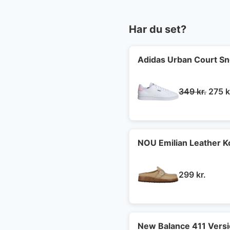
Har du set?
Adidas Urban Court S
Den
349
kr.
275
k
oprin
pris
var:
349 k
NOU Emilian Leather 
299
kr.
New Balance 411 Vers