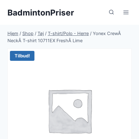
Fortsæt
BadmintonPriser
til
indhold
Hjem
/
Shop
/
Tøj
/
T-shirt/Polo - Herre
/
Yonex CrewÂ
NeckÂ T-shirt 10711EX FreshÂ Lime
Tilbud!