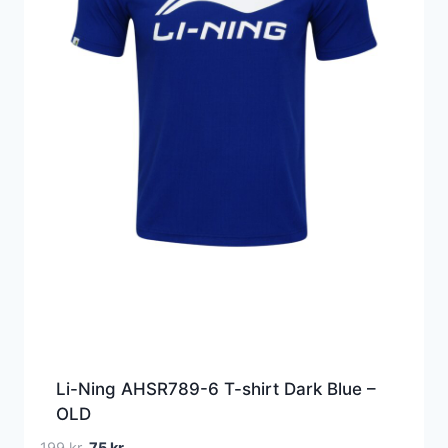
Li-Ning AHSR789-6 T-shirt Dark Blue –
OLD
Den
Den