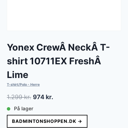
Yonex CrewÂ NeckÂ T-
shirt 10711EX FreshÂ
Lime
T-shirt/Polo - Herre
Den
Den
1.299
kr.
974
kr.
oprindelige
aktuelle
På lager
pris
pris
BADMINTONSHOPPEN.DK →
var:
er: