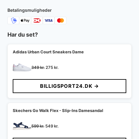
1.299 kr..
974 kr..
Betalingsmuligheder
Har du set?
Adidas Urban Court Sneakers Dame
Den
Den
349
kr.
275
kr.
oprindelige
aktuelle
pris
pris
BILLIGSPORT24.DK →
var:
er:
349 kr..
275 kr..
Skechers Go Walk Flex - Slip-Ins Damesandal
Den
Den
599
kr.
549
kr.
oprindelige
aktuelle
pris
pris