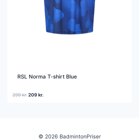
RSL Norma T-shirt Blue
Den
Den
299
kr.
209
kr.
oprindelige
aktuelle
pris
pris
var:
er:
299 kr..
209 kr..
© 2026 BadmintonPriser