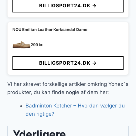
BILLIGSPORT24.DK →
var:
er:
599 kr..
549 kr..
NOU Emilian Leather Korksandal Dame
299
kr.
BILLIGSPORT24.DK →
Vi har skrevet forskellige artikler omkring Yonex´s
produkter, du kan finde nogle af dem her:
Badminton Ketcher – Hvordan vælger du
den rigtige?
Yderligere