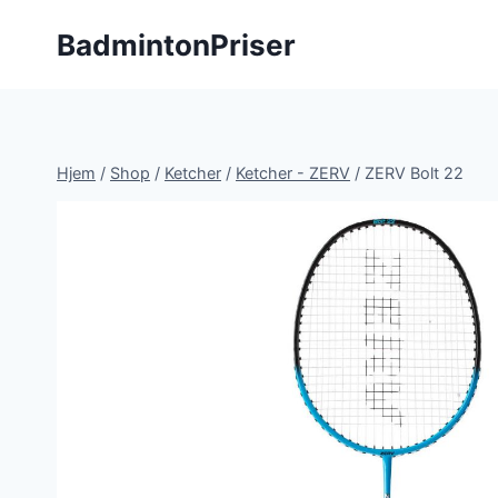
Fortsæt
BadmintonPriser
til
indhold
Hjem
/
Shop
/
Ketcher
/
Ketcher - ZERV
/
ZERV Bolt 22