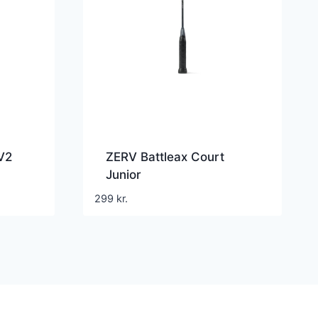
V2
ZERV Battleax Court
Junior
299
kr.