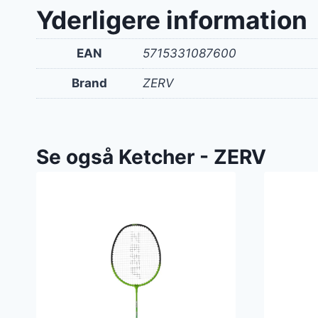
var:
Yderligere information
149 kr
EAN
5715331087600
Brand
ZERV
Se også Ketcher - ZERV