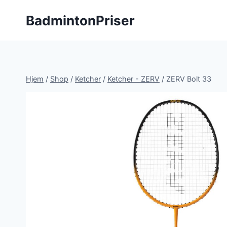
Fortsæt
BadmintonPriser
til
indhold
Hjem
/
Shop
/
Ketcher
/
Ketcher - ZERV
/
ZERV Bolt 33