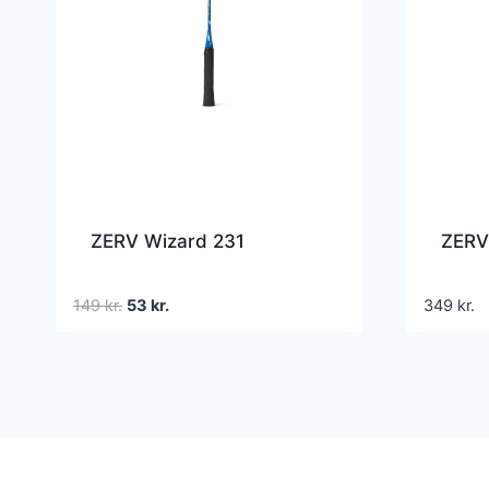
ZERV Wizard 231
ZERV
Den
Den
149
kr.
53
kr.
349
kr.
oprindelige
aktuelle
pris
pris
var:
er:
149 kr..
53 kr..