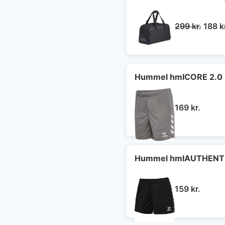
Den
299
kr.
188
k
oprin
pris
var:
299 kr
Hummel hmlCORE 2.0 
169
kr.
Hummel hmlAUTHENTI
159
kr.