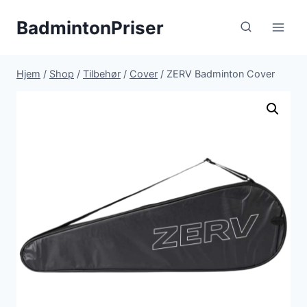
Fortsæt
BadmintonPriser
til
indhold
Hjem
/
Shop
/
Tilbehør
/
Cover
/
ZERV Badminton Cover