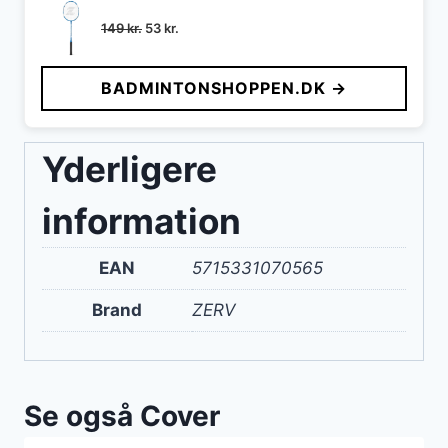
Den
Den
149
kr.
53
kr.
oprindelige
aktuelle
pris
pris
BADMINTONSHOPPEN.DK →
var:
er:
149 kr..
53 kr..
Yderligere
information
EAN
5715331070565
Brand
ZERV
Se også Cover