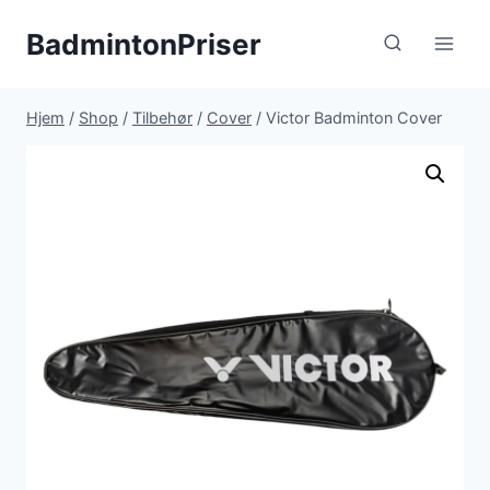
Fortsæt
BadmintonPriser
til
indhold
Hjem
/
Shop
/
Tilbehør
/
Cover
/
Victor Badminton Cover