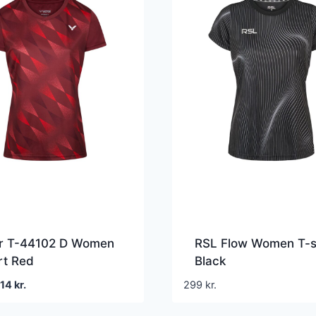
or T-44102 D Women
RSL Flow Women T-s
rt Red
Black
en
Den
214
kr.
299
kr.
prindelige
aktuelle