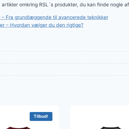
er:
ge artikler omkring RSL´s produkter, du kan finde nogle a
r..
299 kr..
 – Fra grundlæggende til avancerede teknikker
r – Hvordan vælger du den rigtige?
Tilbud!