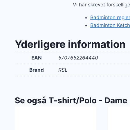
var:
Vi har skrevet forskelli
400 k
Badminton regler
Badminton Ketche
Yderligere information
EAN
5707652264440
Brand
RSL
Se også T-shirt/Polo - Dame