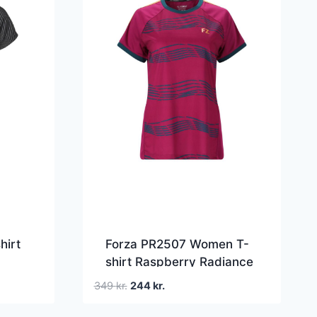
hirt
Forza PR2507 Women T-
shirt Raspberry Radiance
Den
Den
349
kr.
244
kr.
oprindelige
aktuelle