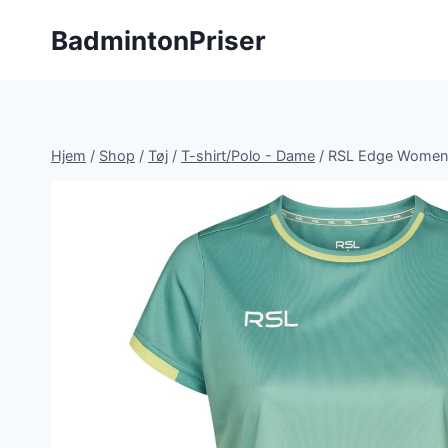
Fortsæt
BadmintonPriser
til
indhold
Hjem
/
Shop
/
Tøj
/
T-shirt/Polo - Dame
/
RSL Edge Women 