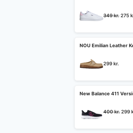
Den
349
kr.
275
k
oprin
pris
var:
349 k
NOU Emilian Leather 
299
kr.
New Balance 411 Vers
Den
400
kr.
299
oprin
pris