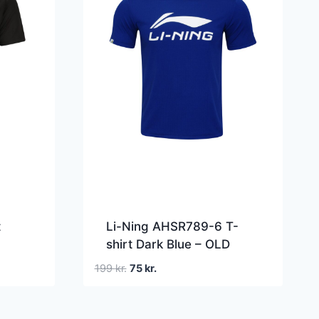
t
Li-Ning AHSR789-6 T-
shirt Dark Blue – OLD
Den
Den
199
kr.
75
kr.
oprindelige
aktuelle
pris
pris
var:
er: