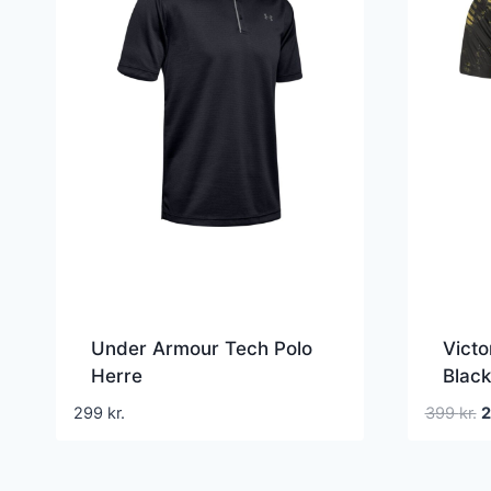
Under Armour Tech Polo
Victo
Herre
Black
D
299
kr.
399
kr.
o
p
v