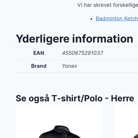
var:
Vi har skrevet forskelli
599 kr
Badminton Ketche
Yderligere information
EAN
4550675291037
Brand
Yonex
Se også T-shirt/Polo - Herre