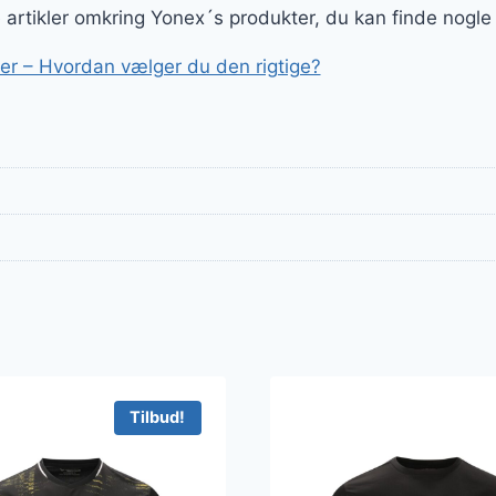
er:
ge artikler omkring Yonex´s produkter, du kan finde nogle
..
549 kr..
r – Hvordan vælger du den rigtige?
Tilbud!