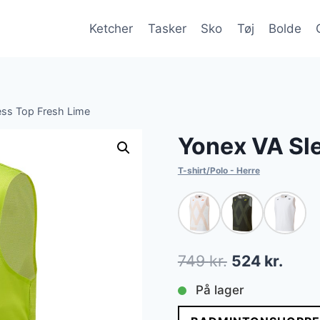
Ketcher
Tasker
Sko
Tøj
Bolde
ess Top Fresh Lime
Yonex VA Sl
T-shirt/Polo - Herre
Den
Den
749
kr.
524
kr.
oprindelige
aktue
På lager
pris
pris