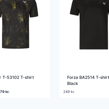
r T-53102 T-shirt
Forza BA2514 T-shir
Black
en
Den
279
kr.
249
kr.
prindelige
aktuelle
ris
pris
ar:
er: