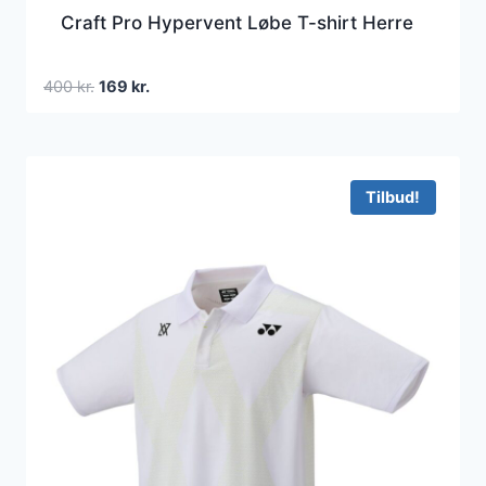
Craft Pro Hypervent Løbe T-shirt Herre
Den
Den
400
kr.
169
kr.
oprindelige
aktuelle
pris
pris
var:
er:
400 kr..
169 kr..
Tilbud!