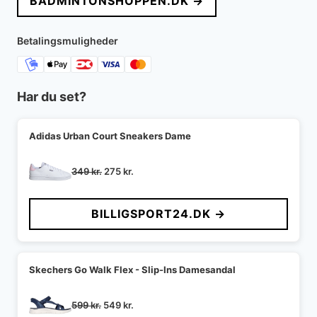
BADMINTONSHOPPEN.DK →
Betalingsmuligheder
Har du set?
Adidas Urban Court Sneakers Dame
Den
Den
349
kr.
275
kr.
oprindelige
aktuelle
pris
pris
BILLIGSPORT24.DK →
var:
er:
349 kr..
275 kr..
Skechers Go Walk Flex - Slip-Ins Damesandal
Den
Den
599
kr.
549
kr.