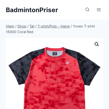
Fortsæt
BadmintonPriser
til
indhold
Hjem
/
Shop
/
Tøj
/
T-shirt/Polo - Herre
/
Yonex T-shirt
16900 Coral Red