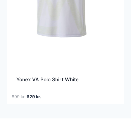
Yonex VA Polo Shirt White
Den
Den
899
kr.
629
kr.
oprindelige
aktuelle
pris
pris
var:
er:
899 kr..
629 kr..