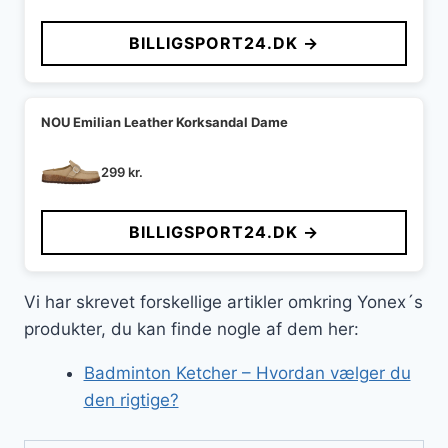
oprindelige
aktuelle
pris
pris
BILLIGSPORT24.DK →
var:
er:
599 kr..
549 kr..
NOU Emilian Leather Korksandal Dame
299
kr.
BILLIGSPORT24.DK →
Vi har skrevet forskellige artikler omkring Yonex´s
produkter, du kan finde nogle af dem her:
Badminton Ketcher – Hvordan vælger du
den rigtige?