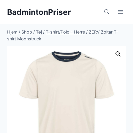
Fortsæt
BadmintonPriser
til
indhold
Hjem
/
Shop
/
Tøj
/
T-shirt/Polo - Herre
/
ZERV Zoltar T-
shirt Moonstruck