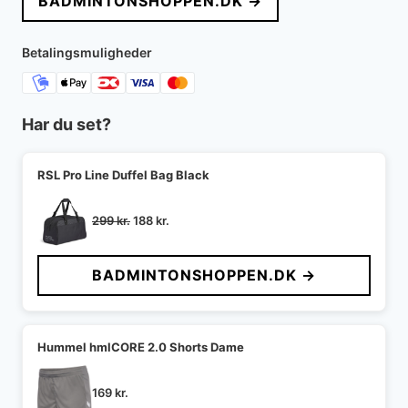
BADMINTONSHOPPEN.DK →
Betalingsmuligheder
Har du set?
RSL Pro Line Duffel Bag Black
Den
Den
299
kr.
188
kr.
oprindelige
aktuelle
pris
pris
BADMINTONSHOPPEN.DK →
var:
er:
299 kr..
188 kr..
Hummel hmlCORE 2.0 Shorts Dame
169
kr.