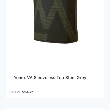
Yonex VA Sleeveless Top Steel Grey
Den
Den
749
kr.
524
kr.
oprindelige
aktuelle
pris
pris
var:
er: