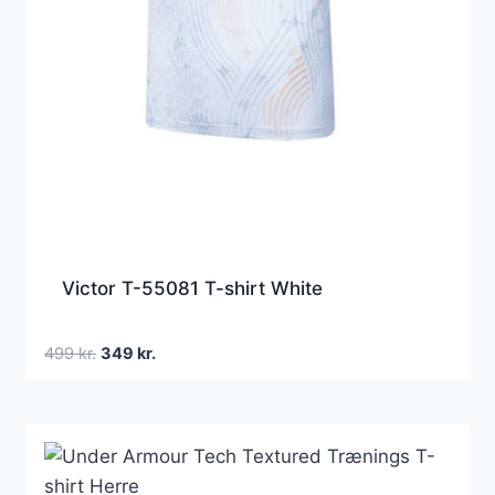
Victor T-55081 T-shirt White
Den
Den
499
kr.
349
kr.
oprindelige
aktuelle
pris
pris
var:
er:
499 kr..
349 kr..