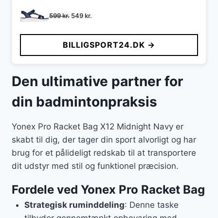
Den
Den
599
kr.
549
kr.
oprindelige
aktuelle
pris
pris
BILLIGSPORT24.DK →
var:
er:
599 kr..
549 kr..
Den ultimative partner for
din badmintonpraksis
Yonex Pro Racket Bag X12 Midnight Navy er
skabt til dig, der tager din sport alvorligt og har
brug for et pålideligt redskab til at transportere
dit udstyr med stil og funktionel præcision.
Fordele ved Yonex Pro Racket Bag
Strategisk ruminddeling
: Denne taske