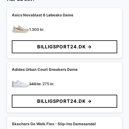
Asics Novablast 6 Løbesko Dame
1.300
kr.
BILLIGSPORT24.DK →
Adidas Urban Court Sneakers Dame
Den
Den
349
kr.
275
kr.
oprindelige
aktuelle
pris
pris
BILLIGSPORT24.DK →
var:
er:
349 kr..
275 kr..
Skechers Go Walk Flex - Slip-Ins Damesandal