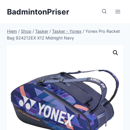
Fortsæt
BadmintonPriser
til
indhold
Hjem
/
Shop
/
Tasker
/
Tasker - Yonex
/
Yonex Pro Racket
Bag 924212EX X12 Midnight Navy