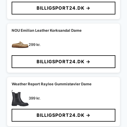
pris
pris
BILLIGSPORT24.DK →
var:
er:
349 kr..
275 kr..
NOU Emilian Leather Korksandal Dame
299
kr.
BILLIGSPORT24.DK →
Weather Report Raylee Gummistøvler Dame
399
kr.
BILLIGSPORT24.DK →