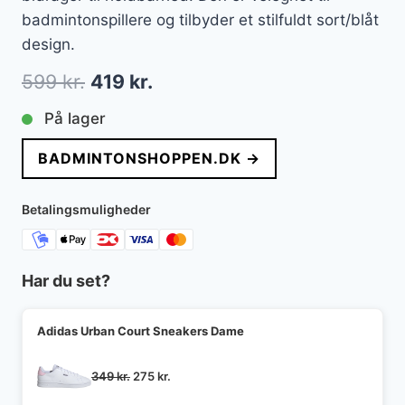
badmintonspillere og tilbyder et stilfuldt sort/blåt
design.
Den
Den
599
kr.
419
kr.
oprindelige
aktuelle
På lager
pris
pris
BADMINTONSHOPPEN.DK →
var:
er:
599 kr..
419 kr..
Betalingsmuligheder
Har du set?
Adidas Urban Court Sneakers Dame
Den
Den
349
kr.
275
kr.
oprindelige
aktuelle