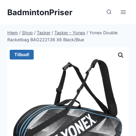
Fortsæt
BadmintonPriser
til
indhold
Hjem
/
Shop
/
Tasker
/
Tasker - Yonex
/
Yonex Double
Racketbag BAG222136 X6 Black/Blue
Tilbud!